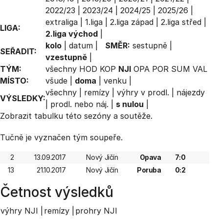
2022/23
|
2023/24
|
2024/25
|
2025/26
|
extraliga
|
1.liga
|
2.liga západ
|
2.liga střed
|
LIGA:
2.liga východ
|
kolo
|
datum
|
SMĚR:
sestupně
|
SEŘADIT:
vzestupně
|
TÝM:
všechny
HOD
KOP
NJI
OPA
POR
SUM
VAL
MÍSTO:
všude
|
doma
|
venku
|
všechny
|
remízy
|
výhry v prodl.
|
nájezdy
VÝSLEDKY:
|
prodl. nebo náj.
|
s nulou
|
Zobrazit
tabulku
této sezóny a soutěže.
Tučně je vyznačen tým soupeře.
2
13.09.2017
Nový Jičín
Opava
7:0
13
21.10.2017
Nový Jičín
Poruba
0:2
Četnost výsledků
výhry NJI |
remízy |
prohry NJI