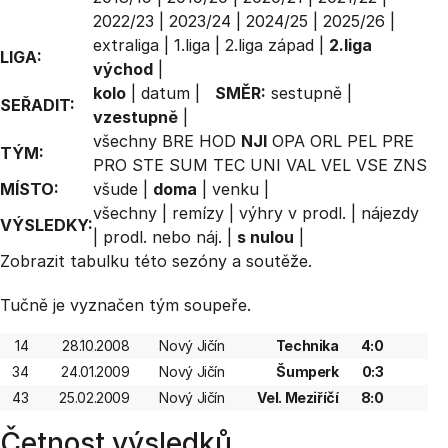
2022/23
|
2023/24
|
2024/25
|
2025/26
|
extraliga
|
1.liga
|
2.liga západ
|
2.liga
LIGA:
východ
|
kolo
|
datum
|
SMĚR:
sestupně
|
SEŘADIT:
vzestupně
|
všechny
BRE
HOD
NJI
OPA
ORL
PEL
PRE
TÝM:
PRO
STE
SUM
TEC
UNI
VAL
VEL
VSE
ZNS
MÍSTO:
všude
|
doma
|
venku
|
všechny
|
remízy
|
výhry v prodl.
|
nájezdy
VÝSLEDKY:
|
prodl. nebo náj.
|
s nulou
|
Zobrazit
tabulku
této sezóny a soutěže.
Tučně je vyznačen tým soupeře.
14
28.10.2008
Nový Jičín
Technika
4:0
34
24.01.2009
Nový Jičín
Šumperk
0:3
43
25.02.2009
Nový Jičín
Vel. Meziříčí
8:0
Četnost výsledků