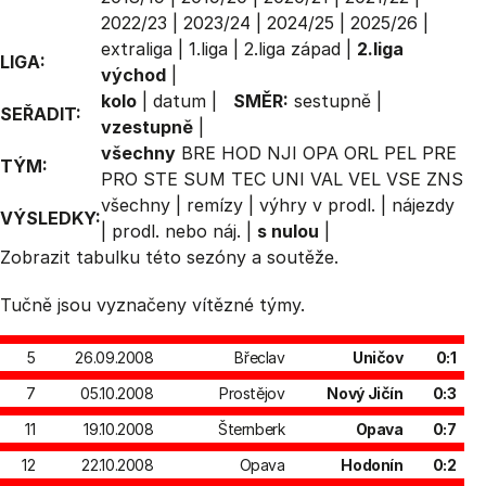
2022/23
|
2023/24
|
2024/25
|
2025/26
|
extraliga
|
1.liga
|
2.liga západ
|
2.liga
LIGA:
východ
|
kolo
|
datum
|
SMĚR:
sestupně
|
SEŘADIT:
vzestupně
|
všechny
BRE
HOD
NJI
OPA
ORL
PEL
PRE
TÝM:
PRO
STE
SUM
TEC
UNI
VAL
VEL
VSE
ZNS
všechny
|
remízy
|
výhry v prodl.
|
nájezdy
VÝSLEDKY:
|
prodl. nebo náj.
|
s nulou
|
Zobrazit
tabulku
této sezóny a soutěže.
Tučně jsou vyznačeny vítězné týmy.
5
26.09.2008
Břeclav
Uničov
0:1
7
05.10.2008
Prostějov
Nový Jičín
0:3
11
19.10.2008
Šternberk
Opava
0:7
12
22.10.2008
Opava
Hodonín
0:2