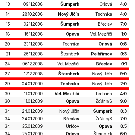
13
09.11.2008
Šumperk
Orlová
4:0
14
28.10.2008
Nový Jičín
Technika
4:0
15
02.11.2008
Šumperk
Břeclav
7:0
18
16.11.2008
Opava
Vel. Meziříčí
1:0
20
23.11.2008
Technika
Orlová
0:8
21
26.11.2008
Šternberk
Pelhřimov
0:3
24
06.12.2008
Vel. Meziříčí
Břeclav
0:1
27
17.12.2008
Šternberk
Nový Jičín
9:0
29
04.01.2009
Technika
Nový Jičín
2:0
30
11.01.2009
Vel. Meziříčí
Technika
4:0
30
11.01.2009
Opava
Žďár n/S
9:0
34
24.01.2009
Nový Jičín
Šumperk
0:3
34
24.01.2009
Břeclav
Žďár n/S
7:0
34
25.01.2009
Uničov
Opava
0:5
34
25.01.2009
Orlová
Šternberk
6:0