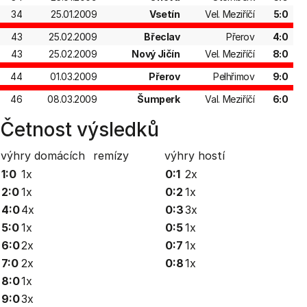
34
25.01.2009
Vsetín
Vel. Meziříčí
5:0
43
25.02.2009
Břeclav
Přerov
4:0
43
25.02.2009
Nový Jičín
Vel. Meziříčí
8:0
44
01.03.2009
Přerov
Pelhřimov
9:0
46
08.03.2009
Šumperk
Val. Meziříčí
6:0
Četnost výsledků
výhry domácích
remízy
výhry hostí
1:0
1x
0:1
2x
2:0
1x
0:2
1x
4:0
4x
0:3
3x
5:0
1x
0:5
1x
6:0
2x
0:7
1x
7:0
2x
0:8
1x
8:0
1x
9:0
3x