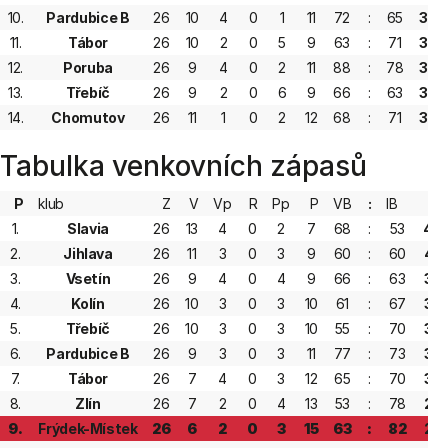
10.
Pardubice B
26
10
4
0
1
11
72
:
65
39
11.
Tábor
26
10
2
0
5
9
63
:
71
39
12.
Poruba
26
9
4
0
2
11
88
:
78
37
13.
Třebíč
26
9
2
0
6
9
66
:
63
37
14.
Chomutov
26
11
1
0
2
12
68
:
71
37
Tabulka venkovních zápasů
P
klub
Z
V
Vp
R
Pp
P
VB
:
IB
B
1.
Slavia
26
13
4
0
2
7
68
:
53
49
2.
Jihlava
26
11
3
0
3
9
60
:
60
42
3.
Vsetín
26
9
4
0
4
9
66
:
63
39
4.
Kolín
26
10
3
0
3
10
61
:
67
39
5.
Třebíč
26
10
3
0
3
10
55
:
70
39
6.
Pardubice B
26
9
3
0
3
11
77
:
73
36
7.
Tábor
26
7
4
0
3
12
65
:
70
32
8.
Zlín
26
7
2
0
4
13
53
:
78
29
9.
Frýdek-Místek
26
6
2
0
3
15
63
:
82
25