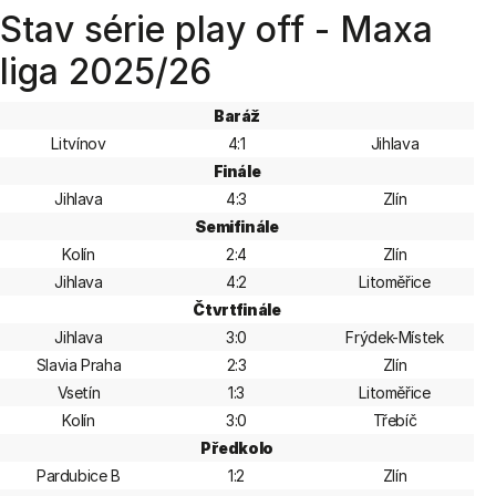
Stav série play off - Maxa
liga 2025/26
Baráž
Litvínov
4:1
Jihlava
Finále
Jihlava
4:3
Zlín
Semifinále
Kolín
2:4
Zlín
Jihlava
4:2
Litoměřice
Čtvrtfinále
Jihlava
3:0
Frýdek-Místek
Slavia Praha
2:3
Zlín
Vsetín
1:3
Litoměřice
Kolín
3:0
Třebíč
Předkolo
Pardubice B
1:2
Zlín