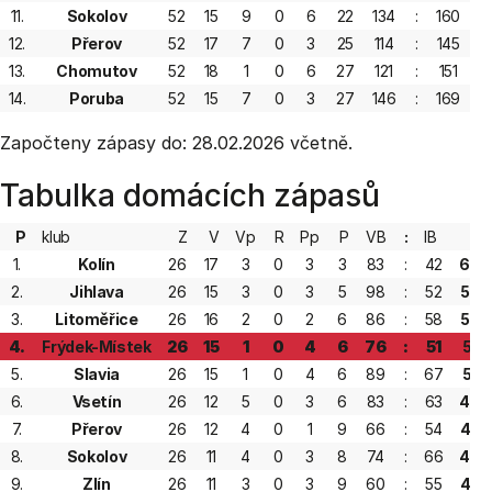
11.
Sokolov
52
15
9
0
6
22
134
:
160
6
12.
Přerov
52
17
7
0
3
25
114
:
145
6
13.
Chomutov
52
18
1
0
6
27
121
:
151
6
14.
Poruba
52
15
7
0
3
27
146
:
169
6
Započteny zápasy do: 28.02.2026 včetně.
Tabulka domácích zápasů
P
klub
Z
V
Vp
R
Pp
P
VB
:
IB
B
1.
Kolín
26
17
3
0
3
3
83
:
42
60
2.
Jihlava
26
15
3
0
3
5
98
:
52
54
3.
Litoměřice
26
16
2
0
2
6
86
:
58
54
4.
Frýdek-Místek
26
15
1
0
4
6
76
:
51
51
5.
Slavia
26
15
1
0
4
6
89
:
67
51
6.
Vsetín
26
12
5
0
3
6
83
:
63
49
7.
Přerov
26
12
4
0
1
9
66
:
54
45
8.
Sokolov
26
11
4
0
3
8
74
:
66
44
9.
Zlín
26
11
3
0
3
9
60
:
55
42