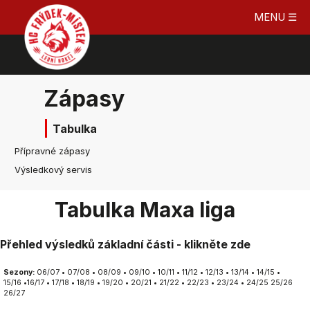
MENU ☰
Zápasy
Tabulka
Přípravné zápasy
Výsledkový servis
Tabulka Maxa liga
Přehled výsledků základní části - klikněte zde
Sezony:
06/07
•
07/08
•
08/09
•
09/10
•
10/11
•
11/12
•
12/13
•
13/14
•
14/15
•
15/16
•
16/17
•
17/18
•
18/19
•
19/20
•
20/21
•
21/22
•
22/23
•
23/24
•
24/25
25/26
26/27