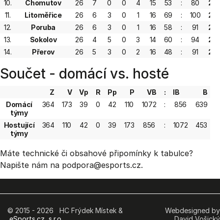
10.
Chomutov
26
7
0
0
4
15
53
:
80
25
11.
Litoměřice
26
6
3
0
1
16
69
:
100
25
12.
Poruba
26
6
3
0
1
16
58
:
91
25
13.
Sokolov
26
4
5
0
3
14
60
:
94
25
14.
Přerov
26
5
3
0
2
16
48
:
91
23
Součet - domácí vs. hosté
Z
V
Vp
R
Pp
P
VB
:
IB
B
Domácí
364
173
39
0
42
110
1072
:
856
639
+
týmy
Hostující
364
110
42
0
39
173
856
:
1072
453
-
týmy
Máte technické či obsahové připomínky k tabulce?
Napište nám na podpora
@esports.cz.
© 2015 - 2026 HC Frýdek Místek &
Webdesigned by
eSports.cz, s.r.o.
David Vošický