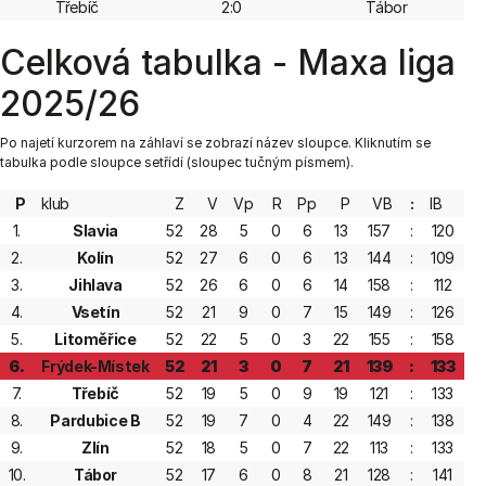
Třebíč
2:0
Tábor
Celková tabulka - Maxa liga
2025/26
Po najetí kurzorem na záhlaví se zobrazí název sloupce. Kliknutím se
tabulka podle sloupce setřídí (sloupec tučným písmem).
P
klub
Z
V
Vp
R
Pp
P
VB
:
IB
1.
Slavia
52
28
5
0
6
13
157
:
120
1
2.
Kolín
52
27
6
0
6
13
144
:
109
9
3.
Jihlava
52
26
6
0
6
14
158
:
112
9
4.
Vsetín
52
21
9
0
7
15
149
:
126
8
5.
Litoměřice
52
22
5
0
3
22
155
:
158
7
6.
Frýdek-Místek
52
21
3
0
7
21
139
:
133
7
7.
Třebíč
52
19
5
0
9
19
121
:
133
7
8.
Pardubice B
52
19
7
0
4
22
149
:
138
7
9.
Zlín
52
18
5
0
7
22
113
:
133
7
10.
Tábor
52
17
6
0
8
21
128
:
141
7