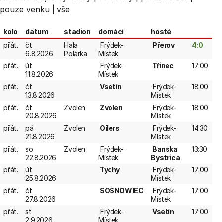
pouze venku
|
vše
kolo
datum
stadion
domácí
hosté
přát.
čt
Hala
Frýdek-
Přerov
4:0
6.8.2026
Polárka
Místek
přát.
út
Frýdek-
Třinec
17:00
11.8.2026
Místek
přát.
čt
Vsetín
Frýdek-
18:00
13.8.2026
Místek
přát.
čt
Zvolen
Zvolen
Frýdek-
18:00
20.8.2026
Místek
přát.
pá
Zvolen
Oilers
Frýdek-
14:30
21.8.2026
Místek
přát.
so
Zvolen
Frýdek-
Banska
13:30
22.8.2026
Místek
Bystrica
přát.
út
Tychy
Frýdek-
17:00
25.8.2026
Místek
přát.
čt
SOSNOWIEC
Frýdek-
17:00
27.8.2026
Místek
přát.
st
Frýdek-
Vsetín
17:00
2.9.2026
Místek