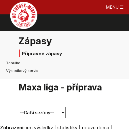
MENU ☰
Zápasy
Přípravné zápasy
Tabulka
Výsledkový servis
Maxa liga - příprava
Zobrazení:
jen výsledky
|
statistiky
|
pouze doma
|