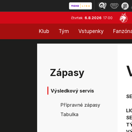
čtvrtek
6.8.2026
17:00
Klub
Tým
Vstupenky
Fanzón
Zápasy
Výsledkový servis
S
Přípravné zápasy
LI
Tabulka
SE
T
V