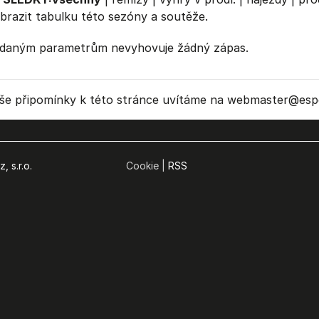
brazit
tabulku
této sezóny a soutěže.
daným parametrům nevyhovuje žádný zápas.
še připomínky k této stránce uvítáme na webmaster
@espo
, s.r.o.
Cookie |
RSS