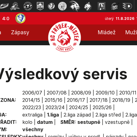
4:0
úterý
11.8.2026
a
Zápasy
Mládež
Muži
Výsledkový servis
2006/07
|
2007/08
|
2008/09
|
2009/10
|
2010/11
EZONA:
2014/15
|
2015/16
|
2016/17
|
2017/18
|
2018/19
|
2022/23
|
2023/24
|
2024/25
|
2025/26
|
GA:
extraliga
|
1.liga
|
2.liga západ
|
2.liga střed
|
2.lig
ŘADIT:
kolo
|
datum
|
SMĚR:
sestupně
|
vzestupně
|
ÝM:
všechny
ÝSLEDKY:
všechny
|
remízy
|
výhry v prodl.
|
nájezdy
|
pro