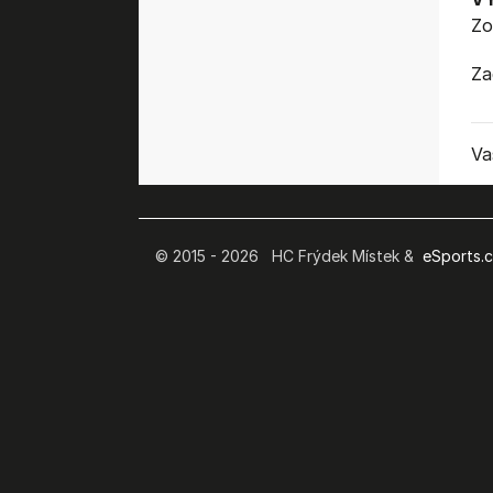
Zo
Za
Va
© 2015 - 2026 HC Frýdek Místek &
eSports.cz