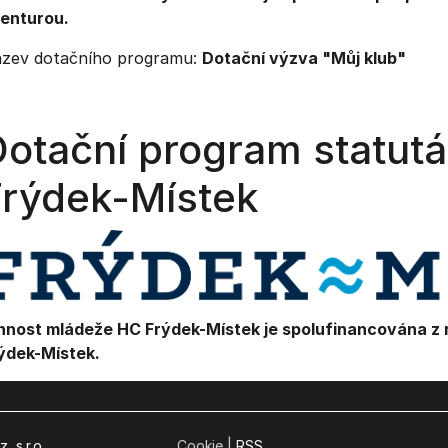
enturou.
zev dotačního programu:
Dotační výzva "Můj klub"
Dotační program statut
Frýdek-Místek
nnost mládeže HC Frýdek-Místek je spolufinancována z 
ýdek-Místek.
, s.r.o.
Cookie |
RSS