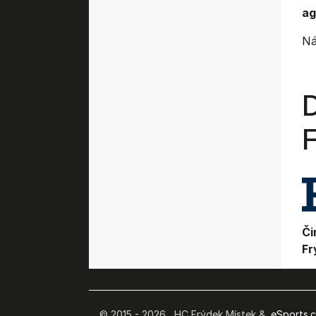
ag
Ná
Či
Fr
© 2015 - 2026 HC Frýdek Místek &
eSports.cz