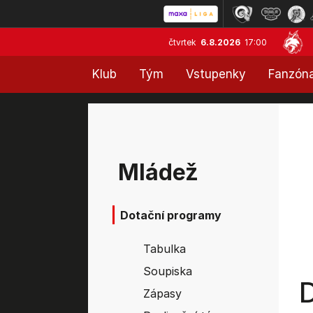
čtvrtek
6.8.2026
17:00
Klub
Tým
Vstupenky
Fanzón
Mládež
Dotační programy
Tabulka
Soupiska
Zápasy