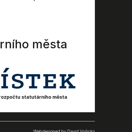
árního města
rozpočtu statutárního města
Webdesigned by David Vošický