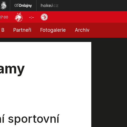
-:-
17:00
 B
Partneři
Fotogalerie
Archiv
ramy
í sportovní