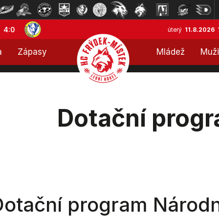
4:0
úterý
11.8.2026
a
Zápasy
Mládež
Muži
Dotační prog
Dotační program Národn