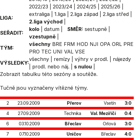
2022/23
|
2023/24
|
2024/25
|
2025/26
|
extraliga
|
1.liga
|
2.liga západ
|
2.liga střed
|
LIGA:
2.liga východ
|
kolo
|
datum
|
SMĚR:
sestupně
|
SEŘADIT:
vzestupně
|
všechny
BRE
FRM
HOD
NJI
OPA
ORL
PRE
TÝM:
PRO
TEC
UNI
VAL
VSE
všechny
|
remízy
|
výhry v prodl.
|
nájezdy
VÝSLEDKY:
|
prodl. nebo náj.
|
s nulou
|
Zobrazit
tabulku
této sezóny a soutěže.
Tučně jsou vyznačeny vítězné týmy.
2
23.09.2009
Přerov
Vsetín
3:0
4
27.09.2009
Technika
Val. Meziříčí
0:4
6
03.10.2009
Břeclav
Orlová
3:0
7
07.10.2009
Uničov
Břeclav
4:0