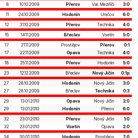
8
10.10.2009
Přerov
Val. Meziříčí
3:0
11
24.10.2009
Hodonín
Uničov
6:0
12
31.10.2009
Přerov
Technika
4:0
15
14.11.2009
Břeclav
Vsetín
5:0
17
21.11.2009
Prostějov
Přerov
0:1
17
22.11.2009
Opava
Technika
4:0
18
25.11.2009
Přerov
Hodonín
5:0
23
12.12.2009
Břeclav
Nový Jičín
0:1p
27
28.10.2009
Hodonín
Nový Jičín
3:0
27
28.10.2009
Břeclav
Technika
0:3
29
13.01.2010
Opava
Nový Jičín
2:0
29
13.01.2010
Hodonín
Přerov
6:0
32
23.01.2010
Přerov
Nový Jičín
1:0
32
23.01.2010
Vsetín
Opava
2:0
34
30.01.2010
Hodonín
Prostějov
7:0