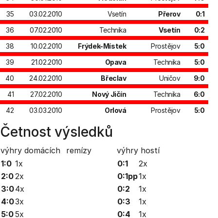
35
03.02.2010
Vsetín
Přerov
0:1
36
07.02.2010
Technika
Vsetín
0:2
38
10.02.2010
Frýdek-Místek
Prostějov
5:0
39
21.02.2010
Opava
Technika
5:0
40
24.02.2010
Břeclav
Uničov
9:0
41
27.02.2010
Nový Jičín
Technika
6:0
42
03.03.2010
Orlová
Prostějov
5:0
Četnost výsledků
výhry domácích
remízy
výhry hostí
1:0
1x
0:1
2x
2:0
2x
0:1pp
1x
3:0
4x
0:2
1x
4:0
3x
0:3
1x
5:0
5x
0:4
1x