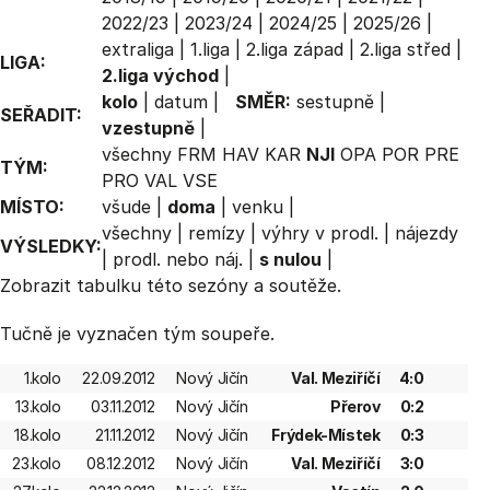
2022/23
|
2023/24
|
2024/25
|
2025/26
|
extraliga
|
1.liga
|
2.liga západ
|
2.liga střed
|
LIGA:
2.liga východ
|
kolo
|
datum
|
SMĚR:
sestupně
|
SEŘADIT:
vzestupně
|
všechny
FRM
HAV
KAR
NJI
OPA
POR
PRE
TÝM:
PRO
VAL
VSE
MÍSTO:
všude
|
doma
|
venku
|
všechny
|
remízy
|
výhry v prodl.
|
nájezdy
VÝSLEDKY:
|
prodl. nebo náj.
|
s nulou
|
Zobrazit
tabulku
této sezóny a soutěže.
Tučně je vyznačen tým soupeře.
1.kolo
22.09.2012
Nový Jičín
Val. Meziříčí
4:0
13.kolo
03.11.2012
Nový Jičín
Přerov
0:2
18.kolo
21.11.2012
Nový Jičín
Frýdek-Místek
0:3
23.kolo
08.12.2012
Nový Jičín
Val. Meziříčí
3:0