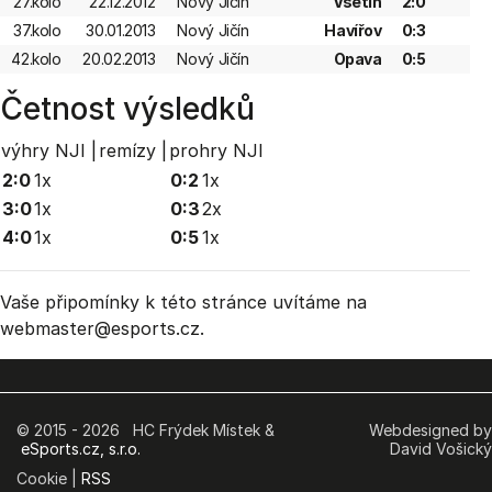
27.kolo
22.12.2012
Nový Jičín
Vsetín
2:0
37.kolo
30.01.2013
Nový Jičín
Havířov
0:3
42.kolo
20.02.2013
Nový Jičín
Opava
0:5
Četnost výsledků
výhry NJI |
remízy |
prohry NJI
2:0
1x
0:2
1x
3:0
1x
0:3
2x
4:0
1x
0:5
1x
Vaše připomínky k této stránce uvítáme na
webmaster
@esports.cz.
© 2015 - 2026 HC Frýdek Místek &
Webdesigned by
eSports.cz, s.r.o.
David Vošický
Cookie |
RSS