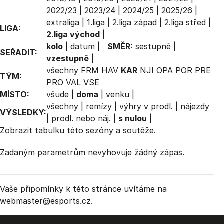
2022/23
|
2023/24
|
2024/25
|
2025/26
|
extraliga
|
1.liga
|
2.liga západ
|
2.liga střed
|
LIGA:
2.liga východ
|
kolo
|
datum
|
SMĚR:
sestupně
|
SEŘADIT:
vzestupně
|
všechny
FRM
HAV
KAR
NJI
OPA
POR
PRE
TÝM:
PRO
VAL
VSE
MÍSTO:
všude
|
doma
|
venku
|
všechny
|
remízy
|
výhry v prodl.
|
nájezdy
VÝSLEDKY:
|
prodl. nebo náj.
|
s nulou
|
Zobrazit
tabulku
této sezóny a soutěže.
Zadaným parametrům nevyhovuje žádný zápas.
Vaše připomínky k této stránce uvítáme na
webmaster
@esports.cz.