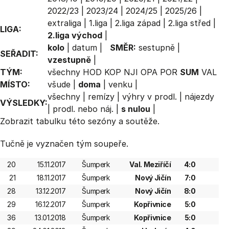
2022/23
|
2023/24
|
2024/25
|
2025/26
|
extraliga
|
1.liga
|
2.liga západ
|
2.liga střed
|
LIGA:
2.liga východ
|
kolo
|
datum
|
SMĚR:
sestupně
|
SEŘADIT:
vzestupně
|
TÝM:
všechny
HOD
KOP
NJI
OPA
POR
SUM
VAL
MÍSTO:
všude
|
doma
|
venku
|
všechny
|
remízy
|
výhry v prodl.
|
nájezdy
VÝSLEDKY:
|
prodl. nebo náj.
|
s nulou
|
Zobrazit
tabulku
této sezóny a soutěže.
Tučně je vyznačen tým soupeře.
20
15.11.2017
Šumperk
Val. Meziříčí
4:0
21
18.11.2017
Šumperk
Nový Jičín
7:0
28
13.12.2017
Šumperk
Nový Jičín
8:0
29
16.12.2017
Šumperk
Kopřivnice
5:0
36
13.01.2018
Šumperk
Kopřivnice
5:0