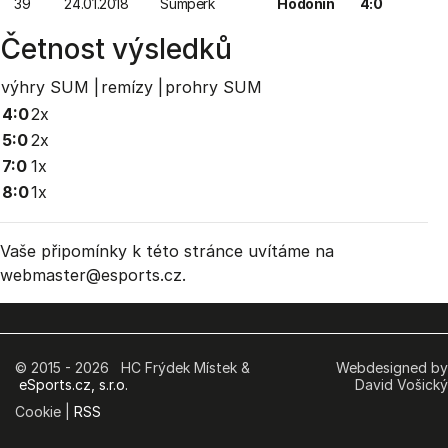
39
24.01.2018
Šumperk
Hodonín
4:0
Četnost výsledků
výhry SUM |
remízy |
prohry SUM
4:0
2x
5:0
2x
7:0
1x
8:0
1x
Vaše připomínky k této stránce uvítáme na
webmaster
@esports.cz.
© 2015 - 2026 HC Frýdek Místek &
Webdesigned by
eSports.cz, s.r.o.
David Vošický
Cookie |
RSS