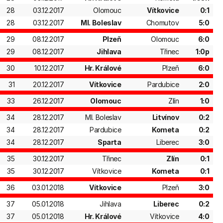
28
03.12.2017
Olomouc
Vítkovice
0:1
28
03.12.2017
Ml. Boleslav
Chomutov
5:0
29
08.12.2017
Plzeň
Olomouc
6:0
29
08.12.2017
Jihlava
Třinec
1:0p
30
10.12.2017
Hr. Králové
Plzeň
6:0
31
20.12.2017
Vítkovice
Pardubice
2:0
33
26.12.2017
Olomouc
Zlín
1:0
34
28.12.2017
Ml. Boleslav
Litvínov
0:2
34
28.12.2017
Pardubice
Kometa
0:2
34
28.12.2017
Sparta
Liberec
3:0
35
30.12.2017
Třinec
Zlín
0:1
35
30.12.2017
Vítkovice
Kometa
0:1
36
03.01.2018
Vítkovice
Plzeň
3:0
37
05.01.2018
Jihlava
Liberec
0:2
37
05.01.2018
Hr. Králové
Vítkovice
4:0