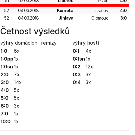
51
02.03.2018
Liberec
Plzeň
4:0
52
04.03.2018
Kometa
Litvínov
4:0
52
04.03.2018
Jihlava
Olomouc
3:0
Četnost výsledků
výhry domácích
remízy
výhry hostí
1:0
6x
0:1
4x
1:0pp
1x
0:1sn
1x
1:0sn
1x
0:2
12x
2:0
7x
0:3
3x
3:0
14x
0:4
3x
4:0
5x
5:0
5x
6:0
3x
7:0
1x
10:0
1x