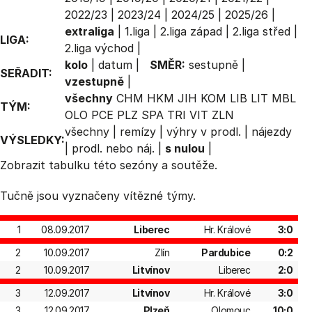
2022/23
|
2023/24
|
2024/25
|
2025/26
|
extraliga
|
1.liga
|
2.liga západ
|
2.liga střed
|
LIGA:
2.liga východ
|
kolo
|
datum
|
SMĚR:
sestupně
|
SEŘADIT:
vzestupně
|
všechny
CHM
HKM
JIH
KOM
LIB
LIT
MBL
TÝM:
OLO
PCE
PLZ
SPA
TRI
VIT
ZLN
všechny
|
remízy
|
výhry v prodl.
|
nájezdy
VÝSLEDKY:
|
prodl. nebo náj.
|
s nulou
|
Zobrazit
tabulku
této sezóny a soutěže.
Tučně jsou vyznačeny vítězné týmy.
1
08.09.2017
Liberec
Hr. Králové
3:0
2
10.09.2017
Zlín
Pardubice
0:2
2
10.09.2017
Litvínov
Liberec
2:0
3
12.09.2017
Litvínov
Hr. Králové
3:0
3
12.09.2017
Plzeň
Olomouc
10:0