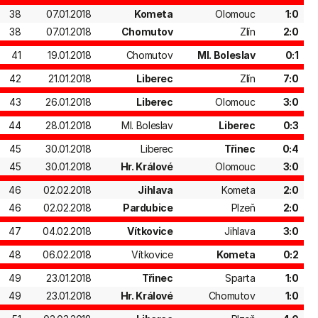
38
07.01.2018
Kometa
Olomouc
1:0
38
07.01.2018
Chomutov
Zlín
2:0
41
19.01.2018
Chomutov
Ml. Boleslav
0:1
42
21.01.2018
Liberec
Zlín
7:0
43
26.01.2018
Liberec
Olomouc
3:0
44
28.01.2018
Ml. Boleslav
Liberec
0:3
45
30.01.2018
Liberec
Třinec
0:4
45
30.01.2018
Hr. Králové
Olomouc
3:0
46
02.02.2018
Jihlava
Kometa
2:0
46
02.02.2018
Pardubice
Plzeň
2:0
47
04.02.2018
Vítkovice
Jihlava
3:0
48
06.02.2018
Vítkovice
Kometa
0:2
49
23.01.2018
Třinec
Sparta
1:0
49
23.01.2018
Hr. Králové
Chomutov
1:0