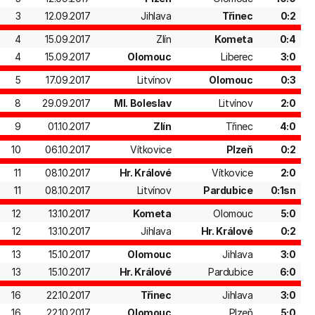
3
12.09.2017
Jihlava
Třinec
0:2
4
15.09.2017
Zlín
Kometa
0:4
4
15.09.2017
Olomouc
Liberec
3:0
5
17.09.2017
Litvínov
Olomouc
0:3
8
29.09.2017
Ml. Boleslav
Litvínov
2:0
9
01.10.2017
Zlín
Třinec
4:0
10
06.10.2017
Vítkovice
Plzeň
0:2
11
08.10.2017
Hr. Králové
Vítkovice
2:0
11
08.10.2017
Litvínov
Pardubice
0:1sn
12
13.10.2017
Kometa
Olomouc
5:0
12
13.10.2017
Jihlava
Hr. Králové
0:2
13
15.10.2017
Olomouc
Jihlava
3:0
13
15.10.2017
Hr. Králové
Pardubice
6:0
16
22.10.2017
Třinec
Jihlava
3:0
16
22.10.2017
Olomouc
Plzeň
5:0