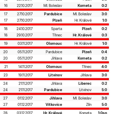
16
22.10.2017
Ml. Boleslav
Kometa
0:2
17
27.10.2017
Pardubice
Ml. Boleslav
3:0
17
27.10.2017
Plzeň
Hr. Králové
1:0
18
24.10.2017
Sparta
Plzeň
0:2
18
29.10.2017
Třinec
Hr. Králové
0:3
19
03.11.2017
Olomouc
Hr. Králové
1:0
20
05.11.2017
Pardubice
Plzeň
0:4
20
05.11.2017
Jihlava
Kometa
0:2
21
14.11.2017
Olomouc
Třinec
4:0
23
19.11.2017
Litvínov
Jihlava
3:0
24
21.11.2017
Jihlava
Liberec
0:2
24
21.11.2017
Pardubice
Litvínov
5:0
27
01.12.2017
Jihlava
Ml. Boleslav
3:0
27
01.12.2017
Vítkovice
Zlín
5:0
28
03.12.2017
Hr. Králové
Kometa
1:0sn