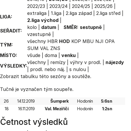
2022/23
|
2023/24
|
2024/25
|
2025/26
|
extraliga
|
1.liga
|
2.liga západ
|
2.liga střed
|
LIGA:
2.liga východ
|
kolo
|
datum
|
SMĚR:
sestupně
|
SEŘADIT:
vzestupně
|
všechny
HBR
HOD
KOP
MBU
NJI
OPA
TÝM:
SUM
VAL
ZNS
MÍSTO:
všude
|
doma
|
venku
|
všechny
|
remízy
|
výhry v prodl.
|
nájezdy
VÝSLEDKY:
|
prodl. nebo náj.
|
s nulou
|
Zobrazit
tabulku
této sezóny a soutěže.
Tučně je vyznačen tým soupeře.
26
14.12.2019
Šumperk
Hodonín
5:6sn
18
16.11.2019
Val. Meziříčí
Hodonín
1:2sn
Četnost výsledků