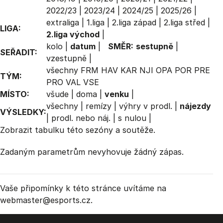
2022/23
|
2023/24
|
2024/25
|
2025/26
|
extraliga
|
1.liga
|
2.liga západ
|
2.liga střed
|
LIGA:
2.liga východ
|
kolo
|
datum
|
SMĚR:
sestupně
|
SEŘADIT:
vzestupně
|
všechny
FRM
HAV
KAR
NJI
OPA
POR
PRE
TÝM:
PRO
VAL
VSE
MÍSTO:
všude
|
doma
|
venku
|
všechny
|
remízy
|
výhry v prodl.
|
nájezdy
VÝSLEDKY:
|
prodl. nebo náj.
|
s nulou
|
Zobrazit
tabulku
této sezóny a soutěže.
Zadaným parametrům nevyhovuje žádný zápas.
Vaše připomínky k této stránce uvítáme na
webmaster
@esports.cz.