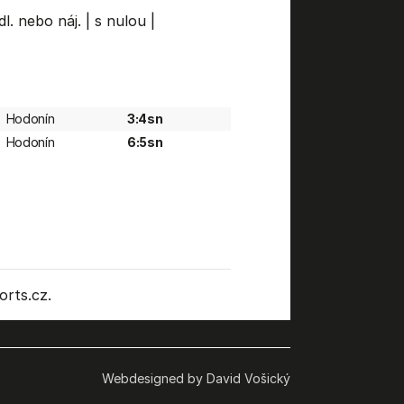
dl. nebo náj.
|
s nulou
|
Hodonín
3:4sn
Hodonín
6:5sn
rts.cz.
Webdesigned by David Vošický