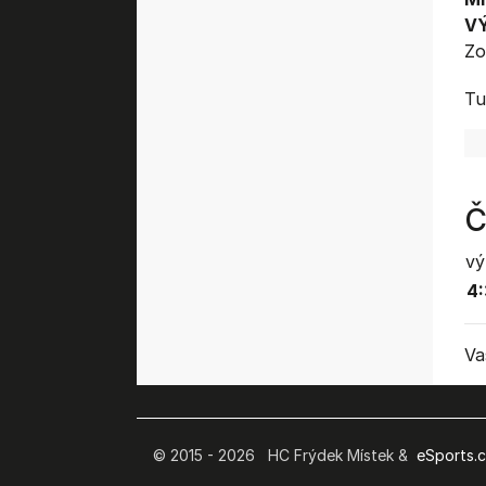
V
Zo
Tu
Č
vý
4:
Va
© 2015 - 2026 HC Frýdek Místek &
eSports.cz