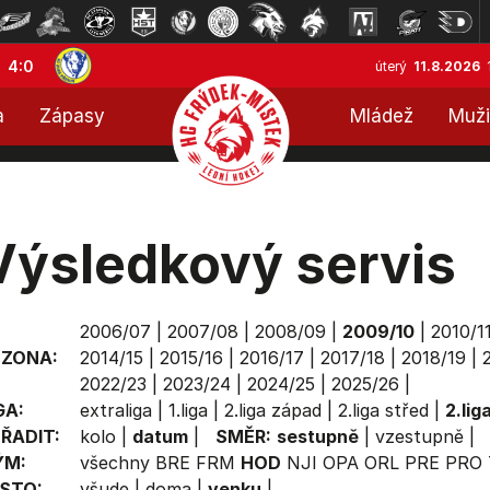
4:0
úterý
11.8.2026
a
Zápasy
Mládež
Muži
Výsledkový servis
2006/07
|
2007/08
|
2008/09
|
2009/10
|
2010/1
EZONA:
2014/15
|
2015/16
|
2016/17
|
2017/18
|
2018/19
|
2022/23
|
2023/24
|
2024/25
|
2025/26
|
GA:
extraliga
|
1.liga
|
2.liga západ
|
2.liga střed
|
2.lig
ŘADIT:
kolo
|
datum
|
SMĚR:
sestupně
|
vzestupně
|
ÝM:
všechny
BRE
FRM
HOD
NJI
OPA
ORL
PRE
PRO
STO:
všude
|
doma
|
venku
|