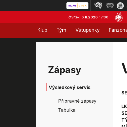
čtvrtek
6.8.2026
17:00
Klub
Tým
Vstupenky
Fanzón
Zápasy
Výsledkový servis
S
Přípravné zápasy
LI
Tabulka
SE
T
MÍ