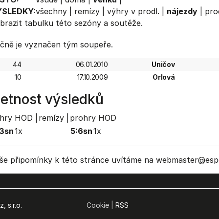
ÝSLEDKY:
všechny
|
remízy
|
výhry v prodl.
|
nájezdy
|
pro
brazit
tabulku
této sezóny a soutěže.
čně je vyznačen tým soupeře.
44
06.01.2010
Uničov
10
17.10.2009
Orlová
etnost výsledků
hry HOD |
remízy |
prohry HOD
3sn
1x
5:6sn
1x
še připomínky k této stránce uvítáme na webmaster
@espo
, s.r.o.
Cookie |
RSS