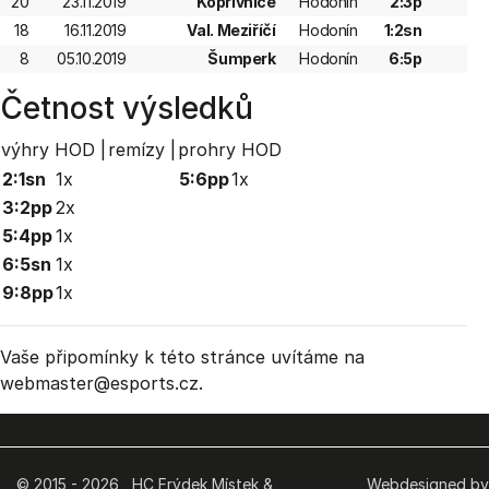
20
23.11.2019
Kopřivnice
Hodonín
2:3p
18
16.11.2019
Val. Meziříčí
Hodonín
1:2sn
8
05.10.2019
Šumperk
Hodonín
6:5p
Četnost výsledků
výhry HOD |
remízy |
prohry HOD
2:1sn
1x
5:6pp
1x
3:2pp
2x
5:4pp
1x
6:5sn
1x
9:8pp
1x
Vaše připomínky k této stránce uvítáme na
webmaster
@esports.cz.
© 2015 - 2026 HC Frýdek Místek &
Webdesigned by