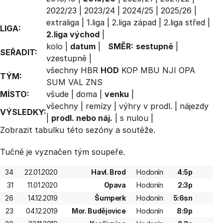
2022/23
|
2023/24
|
2024/25
|
2025/26
|
extraliga
|
1.liga
|
2.liga západ
|
2.liga střed
|
LIGA:
2.liga východ
|
kolo
|
datum
|
SMĚR:
sestupně
|
SEŘADIT:
vzestupně
|
všechny
HBR
HOD
KOP
MBU
NJI
OPA
TÝM:
SUM
VAL
ZNS
MÍSTO:
všude
|
doma
|
venku
|
všechny
|
remízy
|
výhry v prodl.
|
nájezdy
VÝSLEDKY:
|
prodl. nebo náj.
|
s nulou
|
Zobrazit
tabulku
této sezóny a soutěže.
Tučně je vyznačen tým soupeře.
34
22.01.2020
Havl. Brod
Hodonín
4:5p
31
11.01.2020
Opava
Hodonín
2:3p
26
14.12.2019
Šumperk
Hodonín
5:6sn
23
04.12.2019
Mor. Budějovice
Hodonín
8:9p