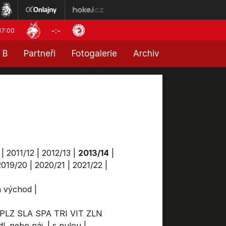
-:-
17:00
 B
Partneři
Fotogalerie
Archiv
|
2011/12
|
2012/13
|
2013/14
|
2019/20
|
2020/21
|
2021/22
|
ga východ
|
PLZ
SLA
SPA
TRI
VIT
ZLN
l. nebo náj.
|
s nulou
|