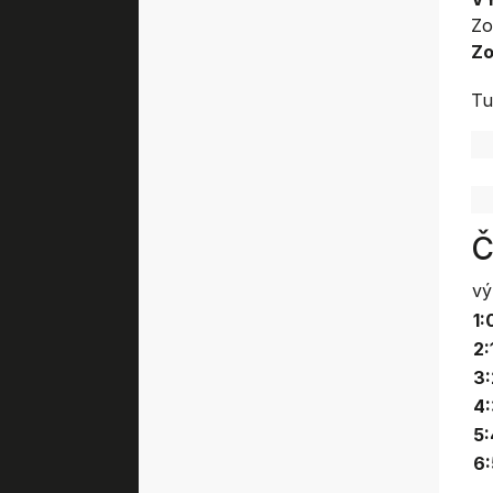
Zo
Zo
Tu
Č
vý
1:
2:
3:
4
5:
6: