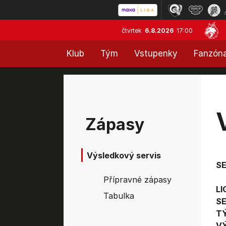
čtvrtek
6.8.2026
17:00
Klub
Tým
Vstupenky
Fanzón
Zápasy
Výsledkový servis
S
Přípravné zápasy
LI
Tabulka
SE
T
V