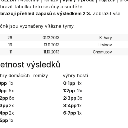
brazit
tabulku
této sezóny a soutěže.
brazuji přehled zápasů s výsledkem 2:3.
Zobrazit vše
čně jsou vyznačeny vítězné týmy.
26
01.12.2013
K. Vary
19
13.11.2013
Litvínov
11
11.10.2013
Chomutov
etnost výsledků
hry domácích
remízy
výhry hostí
0pp
1x
0:1pp
1x
1pp
5x
1:2pp
2x
2pp
6x
2:3pp
3x
:3pp
2x
3:4pp
1x
4pp
2x
6:7pp
1x
5pp
1x