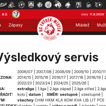
4:0
úterý
11.8.2026
a
Zápasy
Mládež
Muži
Výsledkový servis
2006/07
|
2007/08
|
2008/09
|
2009/10
|
2010/11
EZONA:
2014/15
|
2015/16
|
2016/17
|
2017/18
|
2018/19
|
2022/23
|
2023/24
|
2024/25
|
2025/26
|
GA:
extraliga
|
1.liga
|
2.liga západ
|
2.liga střed
|
2.li
ŘADIT:
kolo
|
datum
|
SMĚR:
sestupně
|
vzestupně
|
ÝM:
všechny
CHM
HKM
KLA
KOM
KVA
LIB
LIT
PCE
ÝSLEDKY:
všechny
|
remízy
|
výhry v prodl.
|
nájezdy
|
prod