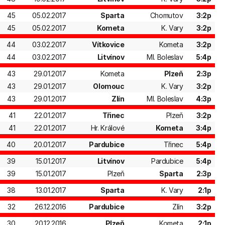
45
05.02.2017
Sparta
Chomutov
3:2p
45
05.02.2017
Kometa
K. Vary
3:2p
44
03.02.2017
Vítkovice
Kometa
3:2p
44
03.02.2017
Litvínov
Ml. Boleslav
5:4p
43
29.01.2017
Kometa
Plzeň
2:3p
43
29.01.2017
Olomouc
K. Vary
3:2p
43
29.01.2017
Zlín
Ml. Boleslav
4:3p
41
22.01.2017
Třinec
Plzeň
3:2p
41
22.01.2017
Hr. Králové
Kometa
3:4p
40
20.01.2017
Pardubice
Třinec
5:4p
39
15.01.2017
Litvínov
Pardubice
5:4p
39
15.01.2017
Plzeň
Sparta
2:3p
38
13.01.2017
Sparta
K. Vary
2:1p
32
26.12.2016
Pardubice
Zlín
3:2p
30
20.12.2016
Plzeň
Kometa
2:1p