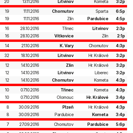
20
13.11.2016
Litvínov
Kometa
3:2p
19
11.11.2016
Chomutov
Sparta
6:5p
19
11.11.2016
Zlín
Pardubice
4:5p
16
28.10.2016
Třinec
Litvínov
2:3p
16
28.10.2016
Vítkovice
Zlín
2:1p
14
21.10.2016
K. Vary
Chomutov
4:3p
32
18.10.2016
Litvínov
Hr. Králové
3:2p
12
14.10.2016
Zlín
Hr. Králové
3:2p
12
14.10.2016
Litvínov
Liberec
3:2p
12
14.10.2016
Chomutov
Kometa
4:3p
10
07.10.2016
Třinec
Kometa
4:3p
10
07.10.2016
Olomouc
Hr. Králové
3:4p
8
30.09.2016
Plzeň
Hr. Králové
4:3p
8
30.09.2016
Pardubice
Kometa
3:4p
7
27.09.2016
Chomutov
Pardubice
5:6p