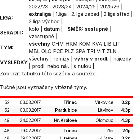
2022/23
|
2023/24
|
2024/25
|
2025/26
|
extraliga
|
1.liga
|
2.liga západ
|
2.liga střed
|
LIGA:
2.liga východ
|
kolo
|
datum
|
SMĚR:
sestupně
|
SEŘADIT:
vzestupně
|
všechny
CHM
HKM
KOM
KVA
LIB
LIT
TÝM:
MBL
OLO
PCE
PLZ
SPA
TRI
VIT
ZLN
všechny
|
remízy
|
výhry v prodl.
|
nájezdy
VÝSLEDKY:
|
prodl. nebo náj.
|
s nulou
|
Zobrazit
tabulku
této sezóny a soutěže.
Tučně jsou vyznačeny vítězné týmy.
52
03.03.2017
Třinec
Vítkovice
3:2p
52
03.03.2017
Pardubice
Litvínov
4:3p
49
24.02.2017
Hr. Králové
Olomouc
4:3p
48
19.02.2017
Třinec
Zlín
2:1p
48
19.02.2017
Litvínov
K. Vary
3:2p