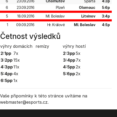
6
23.09.2016
Chomutov
Sparta
4:3p
6
23.09.2016
Plzeň
Olomouc
5:6p
5
18.09.2016
Ml. Boleslav
Litvínov
3:4p
1
09.09.2016
Hr. Králové
Ml. Boleslav
4:5p
Četnost výsledků
výhry domácích
remízy
výhry hostí
2:1pp
7x
2:3pp
5x
3:2pp
15x
3:4pp
7x
4:3pp
11x
4:5pp
2x
5:4pp
4x
5:6pp
2x
6:5pp
1x
Vaše připomínky k této stránce uvítáme na
webmaster
@esports.cz.