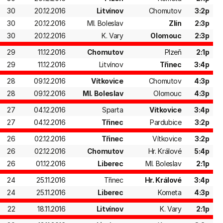
30
20.12.2016
Litvínov
Chomutov
3:2p
30
20.12.2016
Ml. Boleslav
Zlín
2:3p
30
20.12.2016
K. Vary
Olomouc
2:3p
29
11.12.2016
Chomutov
Plzeň
2:1p
29
11.12.2016
Litvínov
Třinec
3:4p
28
09.12.2016
Vítkovice
Chomutov
4:3p
28
09.12.2016
Ml. Boleslav
Olomouc
4:3p
27
04.12.2016
Sparta
Vítkovice
3:4p
27
04.12.2016
Třinec
Pardubice
3:2p
26
02.12.2016
Třinec
Vítkovice
3:2p
26
02.12.2016
Chomutov
Hr. Králové
5:4p
26
01.12.2016
Liberec
Ml. Boleslav
2:1p
24
25.11.2016
Třinec
Hr. Králové
3:4p
24
25.11.2016
Liberec
Kometa
4:3p
22
18.11.2016
Litvínov
K. Vary
2:1p