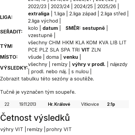
2022/23
|
2023/24
|
2024/25
|
2025/26
|
extraliga
|
1.liga
|
2.liga západ
|
2.liga střed
|
LIGA:
2.liga východ
|
kolo
|
datum
|
SMĚR:
sestupně
|
SEŘADIT:
vzestupně
|
všechny
CHM
HKM
KLA
KOM
KVA
LIB
LIT
TÝM:
PCE
PLZ
SLA
SPA
TRI
VIT
ZLN
MÍSTO:
všude
|
doma
|
venku
|
všechny
|
remízy
|
výhry v prodl.
|
nájezdy
VÝSLEDKY:
|
prodl. nebo náj.
|
s nulou
|
Zobrazit
tabulku
této sezóny a soutěže.
Tučně je vyznačen tým soupeře.
22
19.11.2013
Hr. Králové
Vítkovice
2:1p
Četnost výsledků
výhry VIT |
remízy |
prohry VIT