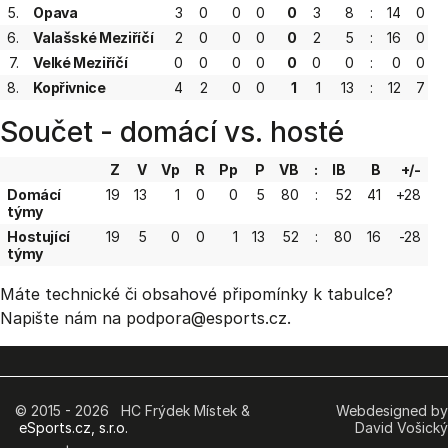
5.
Opava
3
0
0
0
0
3
8
:
14
0
6.
Valašské Meziříčí
2
0
0
0
0
2
5
:
16
0
-
7.
Velké Meziříčí
0
0
0
0
0
0
0
:
0
0
8.
Kopřivnice
4
2
0
0
1
1
13
:
12
7
Součet - domácí vs. hosté
Z
V
Vp
R
Pp
P
VB
:
IB
B
+/-
Domácí
19
13
1
0
0
5
80
:
52
41
+28
týmy
Hostující
19
5
0
0
1
13
52
:
80
16
-28
týmy
Máte technické či obsahové připomínky k tabulce?
Napište nám na podpora
@esports.cz.
© 2015 - 2026 HC Frýdek Místek &
Webdesigned by
eSports.cz, s.r.o.
David Vošický