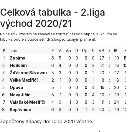
Celková tabulka - 2.liga
východ 2020/21
Po najetí kurzorem na záhlaví se zobrazí název sloupce. Kliknutím se
tabulka podle sloupce setřídí (sloupec tučným písmem).
P
klub
Z
V
Vp
R
Pp
P
VB
:
IB
B
1.
Znojmo
5
5
0
0
0
0
27
:
10
15
2.
Hodonín
6
4
0
0
0
2
21
:
18
12
3.
Žďár nad Sázavou
5
3
0
0
0
2
20
:
17
9
4.
Velké Meziříčí
2
1
0
0
0
1
8
:
8
3
5.
Opava
5
1
0
0
0
4
15
:
20
3
6.
Nový Jičín
5
1
0
0
0
4
10
:
19
3
7.
Valašské Meziříčí
4
0
1
0
0
3
11
:
24
2
8.
Kopřivnice
6
3
0
0
1
2
20
:
16
10
Započteny zápasy do: 10.10.2020 včetně.