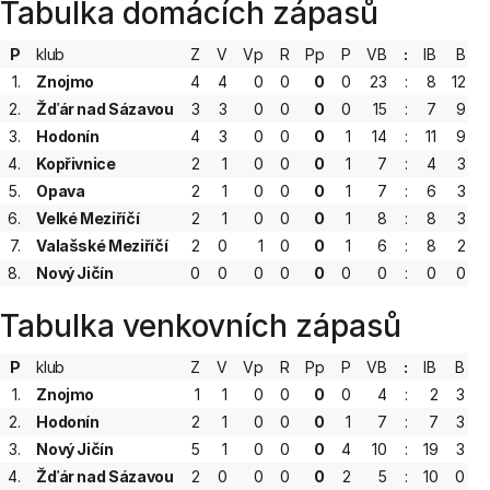
Tabulka domácích zápasů
P
klub
Z
V
Vp
R
Pp
P
VB
:
IB
B
1.
Znojmo
4
4
0
0
0
0
23
:
8
12
+
2.
Žďár nad Sázavou
3
3
0
0
0
0
15
:
7
9
3.
Hodonín
4
3
0
0
0
1
14
:
11
9
4.
Kopřivnice
2
1
0
0
0
1
7
:
4
3
5.
Opava
2
1
0
0
0
1
7
:
6
3
6.
Velké Meziříčí
2
1
0
0
0
1
8
:
8
3
7.
Valašské Meziříčí
2
0
1
0
0
1
6
:
8
2
8.
Nový Jičín
0
0
0
0
0
0
0
:
0
0
Tabulka venkovních zápasů
P
klub
Z
V
Vp
R
Pp
P
VB
:
IB
B
1.
Znojmo
1
1
0
0
0
0
4
:
2
3
2.
Hodonín
2
1
0
0
0
1
7
:
7
3
3.
Nový Jičín
5
1
0
0
0
4
10
:
19
3
4.
Žďár nad Sázavou
2
0
0
0
0
2
5
:
10
0