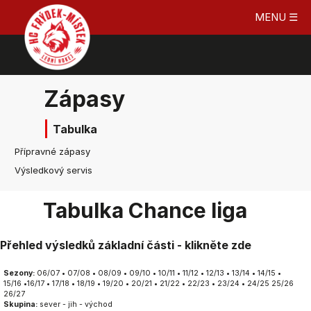
MENU ☰
Zápasy
Tabulka
Přípravné zápasy
Výsledkový servis
Tabulka Chance liga
Přehled výsledků základní části - klikněte zde
Sezony:
06/07
•
07/08
•
08/09
•
09/10
•
10/11
•
11/12
•
12/13
•
13/14
•
14/15
•
15/16
•
16/17
•
17/18
•
18/19
•
19/20
•
20/21
•
21/22
•
22/23
•
23/24
•
24/25
25/26
26/27
Skupina:
sever
-
jih
-
východ