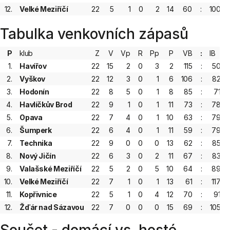
12.
Velké Meziříčí
22
5
1
0
2
14
60
:
100
Tabulka venkovních zápasů
P
klub
Z
V
Vp
R
Pp
P
VB
:
IB
1.
Havířov
22
15
2
0
3
2
115
:
50
2.
Vyškov
22
12
3
0
1
6
106
:
82
3.
Hodonín
22
8
5
0
1
8
85
:
71
4.
Havlíčkův Brod
22
9
1
0
1
11
73
:
78
5.
Opava
22
7
4
0
1
10
63
:
79
6.
Šumperk
22
6
4
0
1
11
59
:
79
7.
Technika
22
9
0
0
0
13
62
:
85
8.
Nový Jičín
22
6
3
0
2
11
67
:
83
9.
Valašské Meziříčí
22
5
2
0
5
10
64
:
89
10.
Velké Meziříčí
22
7
1
0
1
13
61
:
117
11.
Kopřivnice
22
5
1
0
4
12
70
:
91
12.
Žďár nad Sázavou
22
7
0
0
0
15
69
:
105