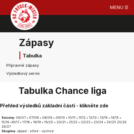
MENU ☰
Zápasy
Tabulka
Přípravné zápasy
Výsledkový servis
Tabulka Chance liga
Přehled výsledků základní části - klikněte zde
Sezony:
06/07
•
07/08
•
08/09
•
09/10
•
10/11
•
11/12
•
12/13
•
13/14
•
14/15
•
15/16
•
16/17
•
17/18
•
18/19
•
19/20
•
20/21
•
21/22
•
22/23
•
23/24
•
24/25
25/26
26/27
Skupina:
západ
-
střed
-
východ