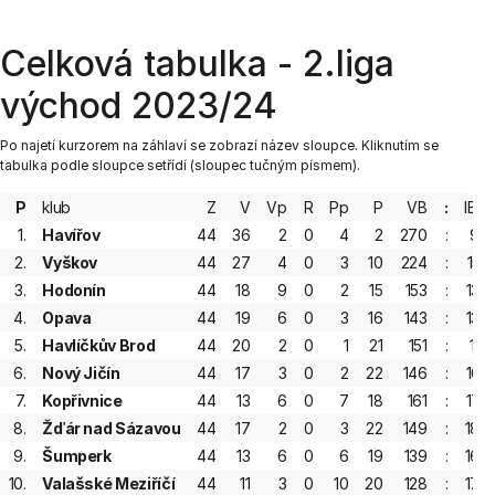
Celková tabulka - 2.liga
východ 2023/24
Po najetí kurzorem na záhlaví se zobrazí název sloupce. Kliknutím se
tabulka podle sloupce setřídí (sloupec tučným písmem).
P
klub
Z
V
Vp
R
Pp
P
VB
:
IB
1.
Havířov
44
36
2
0
4
2
270
:
99
2.
Vyškov
44
27
4
0
3
10
224
:
152
3.
Hodonín
44
18
9
0
2
15
153
:
134
4.
Opava
44
19
6
0
3
16
143
:
134
5.
Havlíčkův Brod
44
20
2
0
1
21
151
:
141
6.
Nový Jičín
44
17
3
0
2
22
146
:
165
7.
Kopřivnice
44
13
6
0
7
18
161
:
172
8.
Žďár nad Sázavou
44
17
2
0
3
22
149
:
187
9.
Šumperk
44
13
6
0
6
19
139
:
160
10.
Valašské Meziříčí
44
11
3
0
10
20
128
:
170