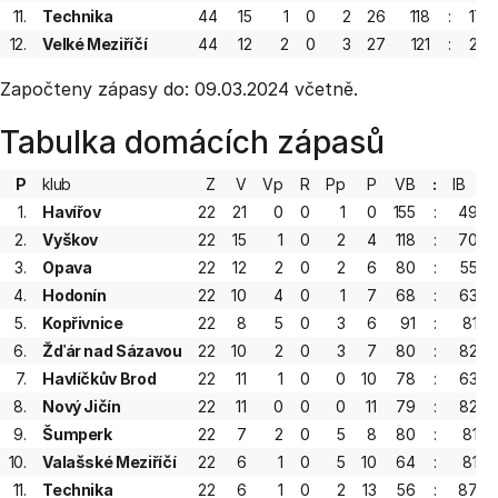
11.
Technika
44
15
1
0
2
26
118
:
172
12.
Velké Meziříčí
44
12
2
0
3
27
121
:
217
Započteny zápasy do: 09.03.2024 včetně.
Tabulka domácích zápasů
P
klub
Z
V
Vp
R
Pp
P
VB
:
IB
1.
Havířov
22
21
0
0
1
0
155
:
49
2.
Vyškov
22
15
1
0
2
4
118
:
70
3.
Opava
22
12
2
0
2
6
80
:
55
4.
Hodonín
22
10
4
0
1
7
68
:
63
5.
Kopřivnice
22
8
5
0
3
6
91
:
81
6.
Žďár nad Sázavou
22
10
2
0
3
7
80
:
82
7.
Havlíčkův Brod
22
11
1
0
0
10
78
:
63
8.
Nový Jičín
22
11
0
0
0
11
79
:
82
9.
Šumperk
22
7
2
0
5
8
80
:
81
10.
Valašské Meziříčí
22
6
1
0
5
10
64
:
81
11.
Technika
22
6
1
0
2
13
56
:
87