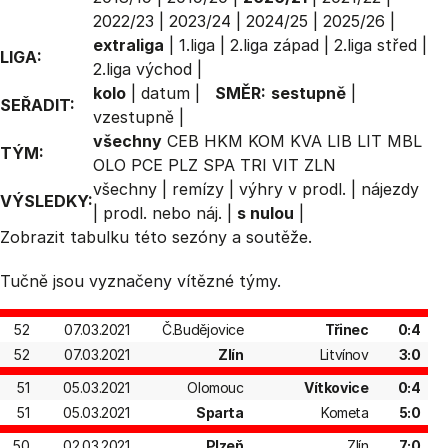
2022/23
|
2023/24
|
2024/25
|
2025/26
|
extraliga
|
1.liga
|
2.liga západ
|
2.liga střed
|
LIGA:
2.liga východ
|
kolo
|
datum
|
SMĚR:
sestupně
|
SEŘADIT:
vzestupně
|
všechny
CEB
HKM
KOM
KVA
LIB
LIT
MBL
TÝM:
OLO
PCE
PLZ
SPA
TRI
VIT
ZLN
všechny
|
remízy
|
výhry v prodl.
|
nájezdy
VÝSLEDKY:
|
prodl. nebo náj.
|
s nulou
|
Zobrazit
tabulku
této sezóny a soutěže.
Tučně jsou vyznačeny vítězné týmy.
52
07.03.2021
Č.Budějovice
Třinec
0:4
52
07.03.2021
Zlín
Litvínov
3:0
51
05.03.2021
Olomouc
Vítkovice
0:4
51
05.03.2021
Sparta
Kometa
5:0
50
02.03.2021
Plzeň
Zlín
7:0