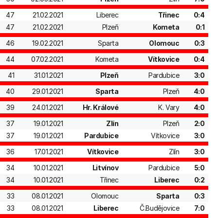
47
21.02.2021
Liberec
Třinec
0:4
47
21.02.2021
Plzeň
Kometa
0:1
46
19.02.2021
Sparta
Olomouc
0:3
44
07.02.2021
Kometa
Vítkovice
0:4
41
31.01.2021
Plzeň
Pardubice
3:0
40
29.01.2021
Sparta
Plzeň
4:0
39
24.01.2021
Hr. Králové
K. Vary
4:0
37
19.01.2021
Zlín
Plzeň
2:0
37
19.01.2021
Pardubice
Vítkovice
3:0
36
17.01.2021
Vítkovice
Zlín
3:0
34
10.01.2021
Litvínov
Pardubice
5:0
34
10.01.2021
Třinec
Liberec
0:2
33
08.01.2021
Olomouc
Sparta
0:3
33
08.01.2021
Liberec
Č.Budějovice
7:0