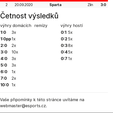
2
20.09.2020
Sparta
Zlín
3:0
Četnost výsledků
výhry domácích
remízy
výhry hostí
1:0
3x
0:1
5x
1:0pp
1x
0:2
5x
2:0
2x
0:3
8x
3:0
10x
0:4
5x
4:0
3x
0:7
1x
5:0
3x
6:0
1x
7:0
2x
10:0
1x
Vaše připomínky k této stránce uvítáme na
webmaster
@esports.cz.