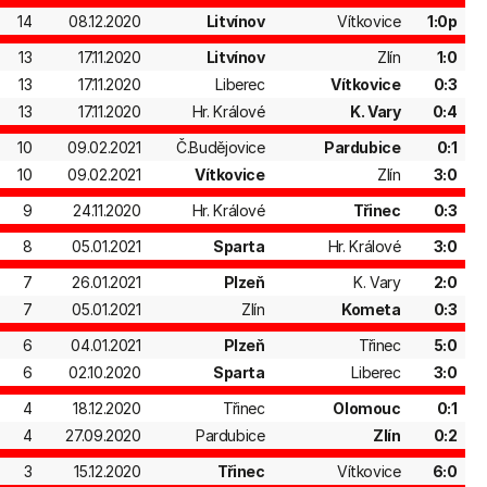
14
08.12.2020
Litvínov
Vítkovice
1:0p
13
17.11.2020
Litvínov
Zlín
1:0
13
17.11.2020
Liberec
Vítkovice
0:3
13
17.11.2020
Hr. Králové
K. Vary
0:4
10
09.02.2021
Č.Budějovice
Pardubice
0:1
10
09.02.2021
Vítkovice
Zlín
3:0
9
24.11.2020
Hr. Králové
Třinec
0:3
8
05.01.2021
Sparta
Hr. Králové
3:0
7
26.01.2021
Plzeň
K. Vary
2:0
7
05.01.2021
Zlín
Kometa
0:3
6
04.01.2021
Plzeň
Třinec
5:0
6
02.10.2020
Sparta
Liberec
3:0
4
18.12.2020
Třinec
Olomouc
0:1
4
27.09.2020
Pardubice
Zlín
0:2
3
15.12.2020
Třinec
Vítkovice
6:0