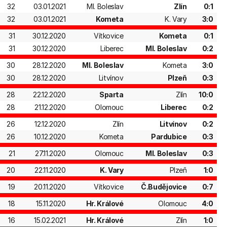
32
03.01.2021
Ml. Boleslav
Zlín
0:1
32
03.01.2021
Kometa
K. Vary
3:0
31
30.12.2020
Vítkovice
Kometa
0:1
31
30.12.2020
Liberec
Ml. Boleslav
0:2
30
28.12.2020
Ml. Boleslav
Kometa
3:0
30
28.12.2020
Litvínov
Plzeň
0:3
28
22.12.2020
Sparta
Zlín
10:0
28
21.12.2020
Olomouc
Liberec
0:2
26
12.12.2020
Zlín
Litvínov
0:2
26
10.12.2020
Kometa
Pardubice
0:3
21
27.11.2020
Olomouc
Ml. Boleslav
0:3
20
22.11.2020
K. Vary
Plzeň
1:0
19
20.11.2020
Vítkovice
Č.Budějovice
0:7
18
15.11.2020
Hr. Králové
Olomouc
4:0
16
15.02.2021
Hr. Králové
Zlín
1:0