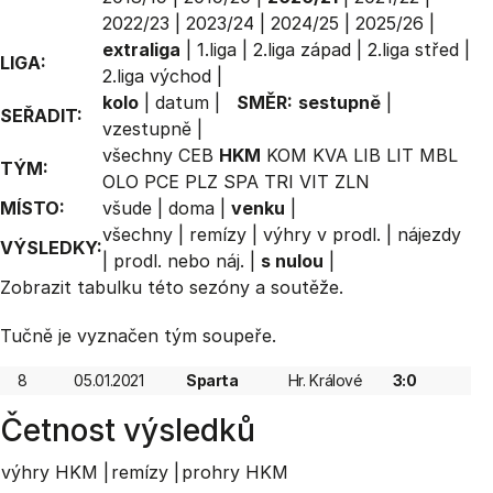
2022/23
|
2023/24
|
2024/25
|
2025/26
|
extraliga
|
1.liga
|
2.liga západ
|
2.liga střed
|
LIGA:
2.liga východ
|
kolo
|
datum
|
SMĚR:
sestupně
|
SEŘADIT:
vzestupně
|
všechny
CEB
HKM
KOM
KVA
LIB
LIT
MBL
TÝM:
OLO
PCE
PLZ
SPA
TRI
VIT
ZLN
MÍSTO:
všude
|
doma
|
venku
|
všechny
|
remízy
|
výhry v prodl.
|
nájezdy
VÝSLEDKY:
|
prodl. nebo náj.
|
s nulou
|
Zobrazit
tabulku
této sezóny a soutěže.
Tučně je vyznačen tým soupeře.
8
05.01.2021
Sparta
Hr. Králové
3:0
Četnost výsledků
výhry HKM |
remízy |
prohry HKM