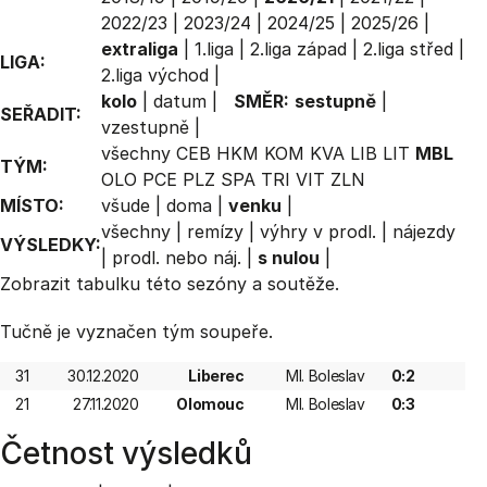
2022/23
|
2023/24
|
2024/25
|
2025/26
|
extraliga
|
1.liga
|
2.liga západ
|
2.liga střed
|
LIGA:
2.liga východ
|
kolo
|
datum
|
SMĚR:
sestupně
|
SEŘADIT:
vzestupně
|
všechny
CEB
HKM
KOM
KVA
LIB
LIT
MBL
TÝM:
OLO
PCE
PLZ
SPA
TRI
VIT
ZLN
MÍSTO:
všude
|
doma
|
venku
|
všechny
|
remízy
|
výhry v prodl.
|
nájezdy
VÝSLEDKY:
|
prodl. nebo náj.
|
s nulou
|
Zobrazit
tabulku
této sezóny a soutěže.
Tučně je vyznačen tým soupeře.
31
30.12.2020
Liberec
Ml. Boleslav
0:2
21
27.11.2020
Olomouc
Ml. Boleslav
0:3
Četnost výsledků