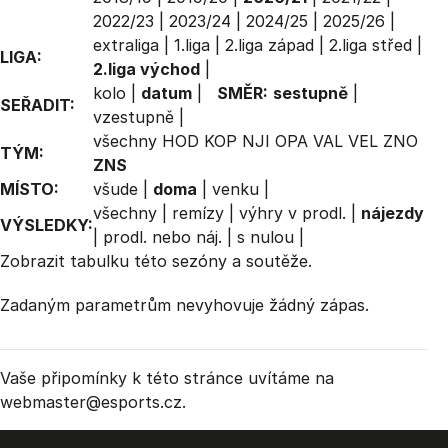
2022/23
|
2023/24
|
2024/25
|
2025/26
|
extraliga
|
1.liga
|
2.liga západ
|
2.liga střed
|
LIGA:
2.liga východ
|
kolo
|
datum
|
SMĚR:
sestupně
|
SEŘADIT:
vzestupně
|
všechny
HOD
KOP
NJI
OPA
VAL
VEL
ZNO
TÝM:
ZNS
MÍSTO:
všude
|
doma
|
venku
|
všechny
|
remízy
|
výhry v prodl.
|
nájezdy
VÝSLEDKY:
|
prodl. nebo náj.
|
s nulou
|
Zobrazit
tabulku
této sezóny a soutěže.
Zadaným parametrům nevyhovuje žádný zápas.
Vaše připomínky k této stránce uvítáme na
webmaster
@esports.cz.