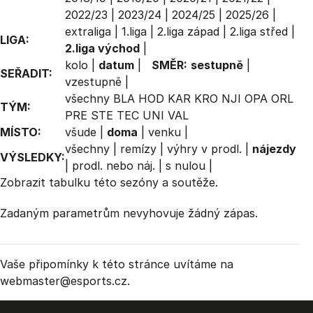
2022/23
|
2023/24
|
2024/25
|
2025/26
|
extraliga
|
1.liga
|
2.liga západ
|
2.liga střed
|
LIGA:
2.liga východ
|
kolo
|
datum
|
SMĚR:
sestupně
|
SEŘADIT:
vzestupně
|
všechny
BLA
HOD
KAR
KRO
NJI
OPA
ORL
TÝM:
PRE
STE
TEC
UNI
VAL
MÍSTO:
všude
|
doma
|
venku
|
všechny
|
remízy
|
výhry v prodl.
|
nájezdy
VÝSLEDKY:
|
prodl. nebo náj.
|
s nulou
|
Zobrazit
tabulku
této sezóny a soutěže.
Zadaným parametrům nevyhovuje žádný zápas.
Vaše připomínky k této stránce uvítáme na
webmaster
@esports.cz.