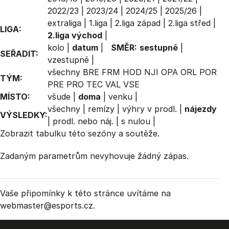
2022/23
|
2023/24
|
2024/25
|
2025/26
|
extraliga
|
1.liga
|
2.liga západ
|
2.liga střed
|
LIGA:
2.liga východ
|
kolo
|
datum
|
SMĚR:
sestupně
|
SEŘADIT:
vzestupně
|
všechny
BRE
FRM
HOD
NJI
OPA
ORL
POR
TÝM:
PRE
PRO
TEC
VAL
VSE
MÍSTO:
všude
|
doma
|
venku
|
všechny
|
remízy
|
výhry v prodl.
|
nájezdy
VÝSLEDKY:
|
prodl. nebo náj.
|
s nulou
|
Zobrazit
tabulku
této sezóny a soutěže.
Zadaným parametrům nevyhovuje žádný zápas.
Vaše připomínky k této stránce uvítáme na
webmaster
@esports.cz.