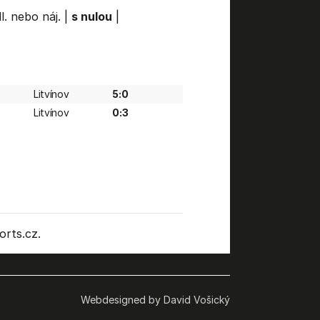
l. nebo náj.
|
s nulou
|
Litvínov
5:0
Litvínov
0:3
rts.cz.
Webdesigned by David Vošický