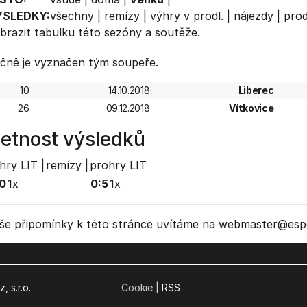
ÝSLEDKY:
všechny
|
remízy
|
výhry v prodl.
|
nájezdy
|
prod
brazit
tabulku
této sezóny a soutěže.
čně je vyznačen tým soupeře.
10
14.10.2018
Liberec
26
09.12.2018
Vítkovice
etnost výsledků
hry LIT |
remízy |
prohry LIT
0
1x
0:5
1x
še připomínky k této stránce uvítáme na webmaster
@espo
, s.r.o.
Cookie |
RSS