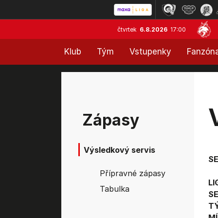
čtvrtek
6.8.2026
17:00
Klub
Tým
Vstupenky
Fanzón
Zápasy
Výsledkový servis
S
Přípravné zápasy
LI
Tabulka
SE
T
MÍ