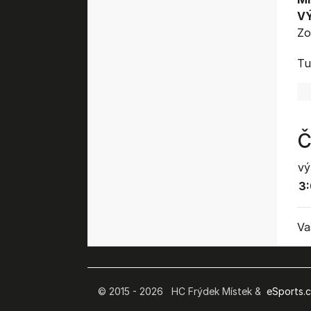
V
Zo
Tu
Č
vý
3:
Va
© 2015 - 2026 HC Frýdek Místek &
eSports.cz