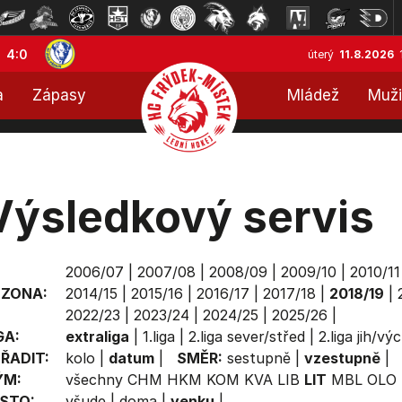
4:0
úterý
11.8.2026
a
Zápasy
Mládež
Muži
Výsledkový servis
2006/07
|
2007/08
|
2008/09
|
2009/10
|
2010/11
EZONA:
2014/15
|
2015/16
|
2016/17
|
2017/18
|
2018/19
|
2022/23
|
2023/24
|
2024/25
|
2025/26
|
GA:
extraliga
|
1.liga
|
2.liga sever/střed
|
2.liga jih/vý
ŘADIT:
kolo
|
datum
|
SMĚR:
sestupně
|
vzestupně
|
ÝM:
všechny
CHM
HKM
KOM
KVA
LIB
LIT
MBL
OLO
STO:
všude
|
doma
|
venku
|