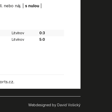
l. nebo náj.
|
s nulou
|
Litvínov
0:3
Litvínov
5:0
rts.cz.
Webdesigned by David Vošický