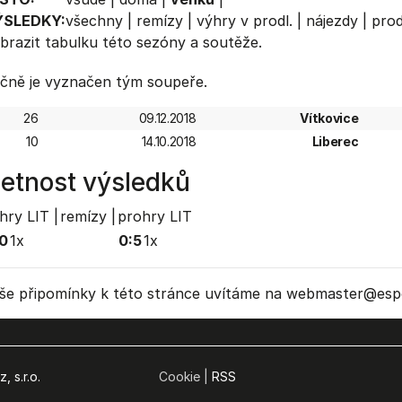
ÝSLEDKY:
všechny
|
remízy
|
výhry v prodl.
|
nájezdy
|
prod
brazit
tabulku
této sezóny a soutěže.
čně je vyznačen tým soupeře.
26
09.12.2018
Vítkovice
10
14.10.2018
Liberec
etnost výsledků
hry LIT |
remízy |
prohry LIT
0
1x
0:5
1x
še připomínky k této stránce uvítáme na webmaster
@espo
, s.r.o.
Cookie |
RSS