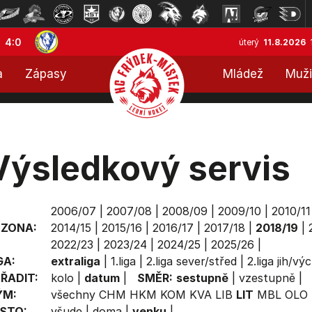
4:0
úterý
11.8.2026
a
Zápasy
Mládež
Muži
Výsledkový servis
2006/07
|
2007/08
|
2008/09
|
2009/10
|
2010/11
EZONA:
2014/15
|
2015/16
|
2016/17
|
2017/18
|
2018/19
|
2022/23
|
2023/24
|
2024/25
|
2025/26
|
GA:
extraliga
|
1.liga
|
2.liga sever/střed
|
2.liga jih/vý
ŘADIT:
kolo
|
datum
|
SMĚR:
sestupně
|
vzestupně
|
ÝM:
všechny
CHM
HKM
KOM
KVA
LIB
LIT
MBL
OLO
STO:
všude
|
doma
|
venku
|