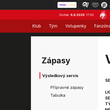
čtvrtek
6.8.2026
17:00
Klub
Tým
Vstupenky
Fanzón
Zápasy
Výsledkový servis
S
Přípravné zápasy
LI
Tabulka
SE
T
MÍ