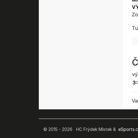
V
Zo
Tu
Č
vý
3:
Va
© 2015 - 2026 HC Frýdek Místek &
eSports.cz