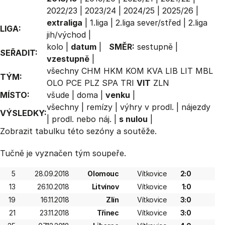
2022/23
|
2023/24
|
2024/25
|
2025/26
|
extraliga
|
1.liga
|
2.liga sever/střed
|
2.liga
LIGA:
jih/východ
|
kolo
|
datum
|
SMĚR:
sestupně
|
SEŘADIT:
vzestupně
|
všechny
CHM
HKM
KOM
KVA
LIB
LIT
MBL
TÝM:
OLO
PCE
PLZ
SPA
TRI
VIT
ZLN
MÍSTO:
všude
|
doma
|
venku
|
všechny
|
remízy
|
výhry v prodl.
|
nájezdy
VÝSLEDKY:
|
prodl. nebo náj.
|
s nulou
|
Zobrazit
tabulku
této sezóny a soutěže.
Tučně je vyznačen tým soupeře.
5
28.09.2018
Olomouc
Vítkovice
2:0
13
26.10.2018
Litvínov
Vítkovice
1:0
19
16.11.2018
Zlín
Vítkovice
3:0
21
23.11.2018
Třinec
Vítkovice
3:0