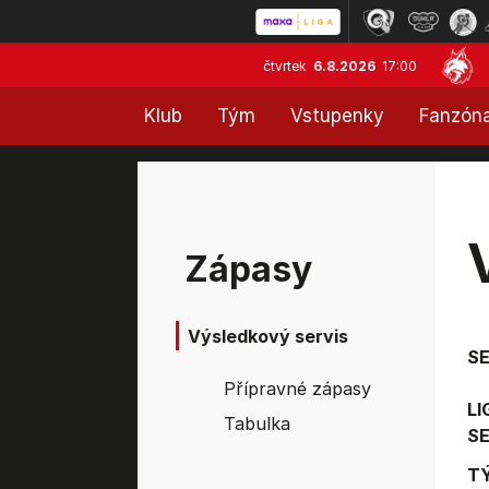
čtvrtek
6.8.2026
17:00
Klub
Tým
Vstupenky
Fanzón
Zápasy
Výsledkový servis
S
Přípravné zápasy
LI
Tabulka
SE
T