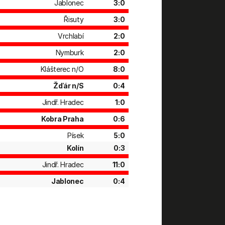
Jablonec
3:0
Řisuty
3:0
Vrchlabí
2:0
Nymburk
2:0
Klášterec n/O
8:0
Žďár n/S
0:4
Jindř. Hradec
1:0
Kobra Praha
0:6
Písek
5:0
Kolín
0:3
Jindř. Hradec
11:0
Jablonec
0:4