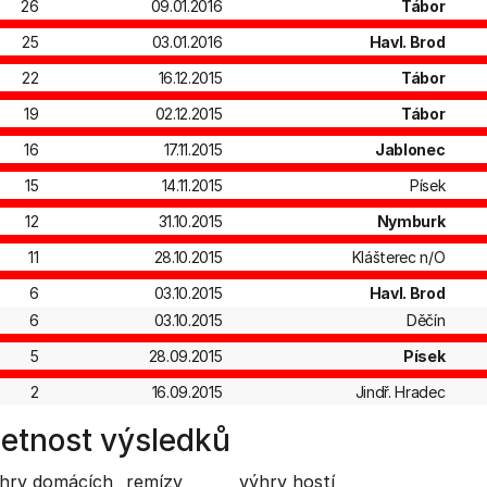
26
09.01.2016
Tábor
25
03.01.2016
Havl. Brod
22
16.12.2015
Tábor
19
02.12.2015
Tábor
16
17.11.2015
Jablonec
15
14.11.2015
Písek
12
31.10.2015
Nymburk
11
28.10.2015
Klášterec n/O
6
03.10.2015
Havl. Brod
6
03.10.2015
Děčín
5
28.09.2015
Písek
2
16.09.2015
Jindř. Hradec
etnost výsledků
hry domácích
remízy
výhry hostí