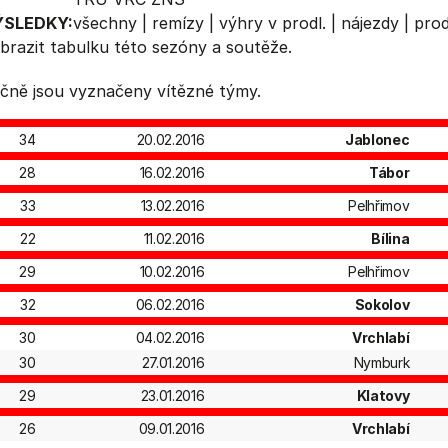
ÝSLEDKY:
všechny
|
remízy
|
výhry v prodl.
|
nájezdy
|
prod
brazit
tabulku
této sezóny a soutěže.
čně jsou vyznačeny vítězné týmy.
34
20.02.2016
Jablonec
28
16.02.2016
Tábor
33
13.02.2016
Pelhřimov
22
11.02.2016
Bílina
29
10.02.2016
Pelhřimov
32
06.02.2016
Sokolov
30
04.02.2016
Vrchlabí
30
27.01.2016
Nymburk
29
23.01.2016
Klatovy
26
09.01.2016
Vrchlabí