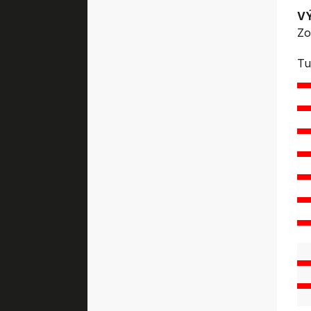
V
Zo
Tu