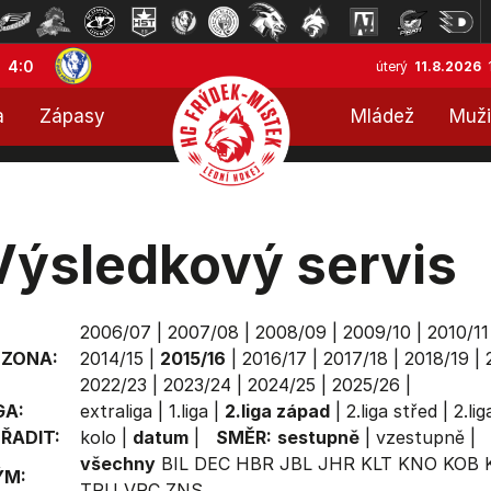
4:0
úterý
11.8.2026
a
Zápasy
Mládež
Muži
Výsledkový servis
2006/07
|
2007/08
|
2008/09
|
2009/10
|
2010/11
EZONA:
2014/15
|
2015/16
|
2016/17
|
2017/18
|
2018/19
|
2022/23
|
2023/24
|
2024/25
|
2025/26
|
GA:
extraliga
|
1.liga
|
2.liga západ
|
2.liga střed
|
2.li
ŘADIT:
kolo
|
datum
|
SMĚR:
sestupně
|
vzestupně
|
všechny
BIL
DEC
HBR
JBL
JHR
KLT
KNO
KOB
ÝM:
TRU
VRC
ZNS