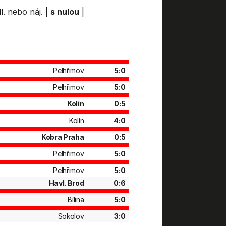
l. nebo náj.
|
s nulou
|
Pelhřimov
5:0
Pelhřimov
5:0
Kolín
0:5
Kolín
4:0
Kobra Praha
0:5
Pelhřimov
5:0
Pelhřimov
5:0
Havl. Brod
0:6
Bílina
5:0
Sokolov
3:0