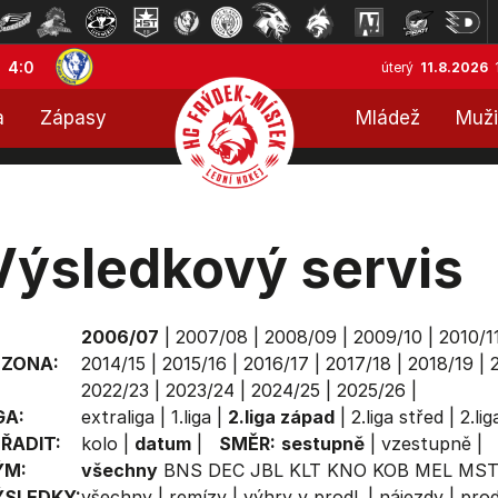
4:0
úterý
11.8.2026
a
Zápasy
Mládež
Muži
Výsledkový servis
2006/07
|
2007/08
|
2008/09
|
2009/10
|
2010/1
EZONA:
2014/15
|
2015/16
|
2016/17
|
2017/18
|
2018/19
|
2022/23
|
2023/24
|
2024/25
|
2025/26
|
GA:
extraliga
|
1.liga
|
2.liga západ
|
2.liga střed
|
2.li
ŘADIT:
kolo
|
datum
|
SMĚR:
sestupně
|
vzestupně
|
ÝM:
všechny
BNS
DEC
JBL
KLT
KNO
KOB
MEL
MS
ÝSLEDKY:
všechny
|
remízy
|
výhry v prodl.
|
nájezdy
|
prod