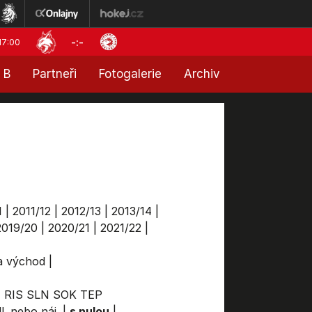
-:-
17:00
 B
Partneři
Fotogalerie
Archiv
1
|
2011/12
|
2012/13
|
2013/14
|
2019/20
|
2020/21
|
2021/22
|
ga východ
|
T
RIS
SLN
SOK
TEP
l. nebo náj.
|
s nulou
|