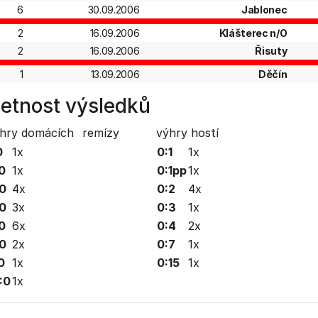
6
30.09.2006
Jablonec
2
16.09.2006
Klášterec n/O
2
16.09.2006
Řisuty
1
13.09.2006
Děčín
etnost výsledků
hry domácích
remízy
výhry hostí
0
1x
0:1
1x
0
1x
0:1pp
1x
0
4x
0:2
4x
0
3x
0:3
1x
0
6x
0:4
2x
0
2x
0:7
1x
0
1x
0:15
1x
:0
1x