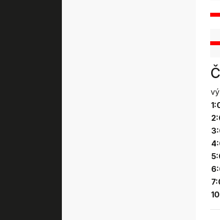
Č
vý
1:
2:
3:
4:
5:
6:
7:
10