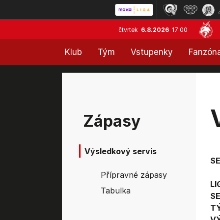
čtvrtek
6.8.2026
17:00
Klub
Tým
Vstupenky
Fanzón
Zápasy
Výsledkový servis
S
Přípravné zápasy
LI
Tabulka
SE
T
V