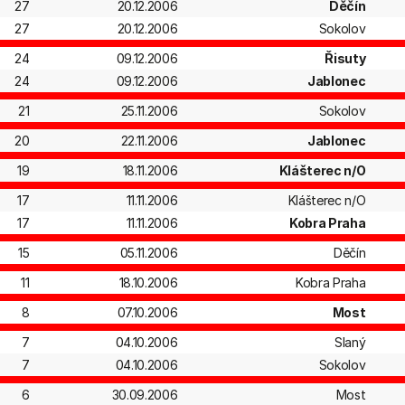
27
20.12.2006
Děčín
27
20.12.2006
Sokolov
24
09.12.2006
Řisuty
24
09.12.2006
Jablonec
21
25.11.2006
Sokolov
20
22.11.2006
Jablonec
19
18.11.2006
Klášterec n/O
17
11.11.2006
Klášterec n/O
17
11.11.2006
Kobra Praha
15
05.11.2006
Děčín
11
18.10.2006
Kobra Praha
8
07.10.2006
Most
7
04.10.2006
Slaný
7
04.10.2006
Sokolov
6
30.09.2006
Most