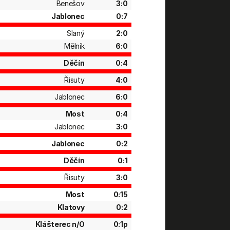
Benešov
3:0
Jablonec
0:7
Slaný
2:0
Mělník
6:0
Děčín
0:4
Řisuty
4:0
Jablonec
6:0
Most
0:4
Jablonec
3:0
Jablonec
0:2
Děčín
0:1
Řisuty
3:0
Most
0:15
Klatovy
0:2
Klášterec n/O
0:1p