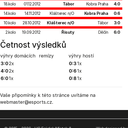
18.kolo
01.12.2012
Tábor
Kobra Praha
4:0
14.kolo
14.11.2012
Klášterec n/O
Kobra Praha
0:6
10.kolo
28.10.2012
Klášterec n/O
Tábor
3:0
2.kolo
19.09.2012
Řisuty
Děčín
6:0
Četnost výsledků
výhry domácích
remízy
výhry hostí
3:0
2x
0:3
1x
4:0
2x
0:6
1x
6:0
1x
0:8
1x
Vaše připomínky k této stránce uvítáme na
webmaster
@esports.cz.