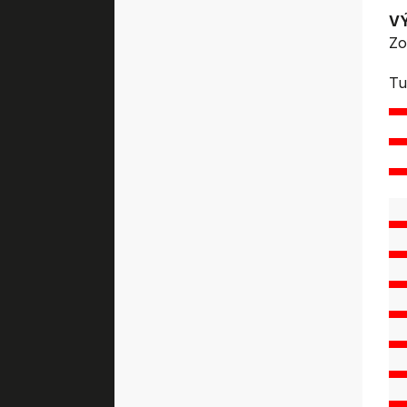
V
Zo
Tu