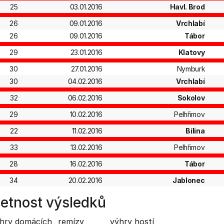
25
03.01.2016
Havl. Brod
26
09.01.2016
Vrchlabí
26
09.01.2016
Tábor
29
23.01.2016
Klatovy
30
27.01.2016
Nymburk
30
04.02.2016
Vrchlabí
32
06.02.2016
Sokolov
29
10.02.2016
Pelhřimov
22
11.02.2016
Bílina
33
13.02.2016
Pelhřimov
28
16.02.2016
Tábor
34
20.02.2016
Jablonec
etnost výsledků
hry domácích
remízy
výhry hostí