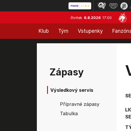
čtvrtek
6.8.2026
17:00
Klub
Tým
Vstupenky
Fanzón
Zápasy
Výsledkový servis
S
Přípravné zápasy
LI
Tabulka
SE
T