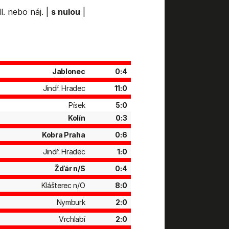
l. nebo náj.
|
s nulou
|
Jablonec
0:4
Jindř. Hradec
11:0
Písek
5:0
Kolín
0:3
Kobra Praha
0:6
Jindř. Hradec
1:0
Žďár n/S
0:4
Klášterec n/O
8:0
Nymburk
2:0
Vrchlabí
2:0