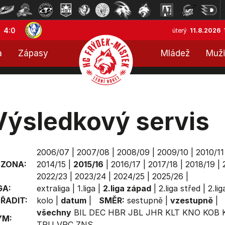
4:0
úterý
11.8.2026
a
Zápasy
Mládež
Muži
Výsledkový servis
2006/07
|
2007/08
|
2008/09
|
2009/10
|
2010/11
EZONA:
2014/15
|
2015/16
|
2016/17
|
2017/18
|
2018/19
|
2022/23
|
2023/24
|
2024/25
|
2025/26
|
GA:
extraliga
|
1.liga
|
2.liga západ
|
2.liga střed
|
2.li
ŘADIT:
kolo
|
datum
|
SMĚR:
sestupně
|
vzestupně
|
všechny
BIL
DEC
HBR
JBL
JHR
KLT
KNO
KOB
ÝM:
TRU
VRC
ZNS