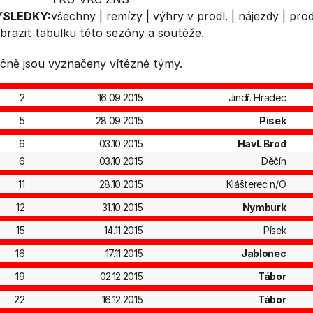
ÝSLEDKY:
všechny
|
remízy
|
výhry v prodl.
|
nájezdy
|
prod
brazit
tabulku
této sezóny a soutěže.
čně jsou vyznačeny vítězné týmy.
2
16.09.2015
Jindř. Hradec
5
28.09.2015
Písek
6
03.10.2015
Havl. Brod
6
03.10.2015
Děčín
11
28.10.2015
Klášterec n/O
12
31.10.2015
Nymburk
15
14.11.2015
Písek
16
17.11.2015
Jablonec
19
02.12.2015
Tábor
22
16.12.2015
Tábor