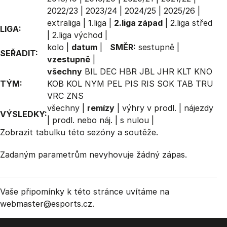
2022/23
|
2023/24
|
2024/25
|
2025/26
|
extraliga
|
1.liga
|
2.liga západ
|
2.liga střed
LIGA:
|
2.liga východ
|
kolo
|
datum
|
SMĚR:
sestupně
|
SEŘADIT:
vzestupně
|
všechny
BIL
DEC
HBR
JBL
JHR
KLT
KNO
TÝM:
KOB
KOL
NYM
PEL
PIS
RIS
SOK
TAB
TRU
VRC
ZNS
všechny
|
remízy
|
výhry v prodl.
|
nájezdy
VÝSLEDKY:
|
prodl. nebo náj.
|
s nulou
|
Zobrazit
tabulku
této sezóny a soutěže.
Zadaným parametrům nevyhovuje žádný zápas.
Vaše připomínky k této stránce uvítáme na
webmaster
@esports.cz.