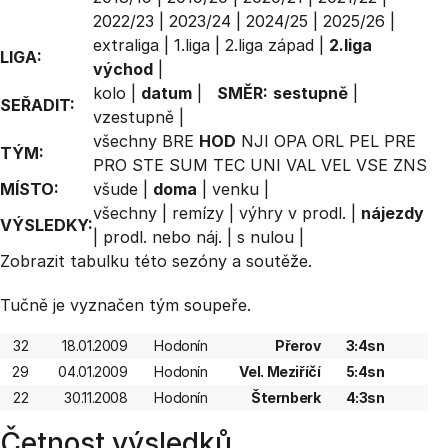
2022/23
|
2023/24
|
2024/25
|
2025/26
|
extraliga
|
1.liga
|
2.liga západ
|
2.liga
LIGA:
východ
|
kolo
|
datum
|
SMĚR:
sestupně
|
SEŘADIT:
vzestupně
|
všechny
BRE
HOD
NJI
OPA
ORL
PEL
PRE
TÝM:
PRO
STE
SUM
TEC
UNI
VAL
VEL
VSE
ZNS
MÍSTO:
všude
|
doma
|
venku
|
všechny
|
remízy
|
výhry v prodl.
|
nájezdy
VÝSLEDKY:
|
prodl. nebo náj.
|
s nulou
|
Zobrazit
tabulku
této sezóny a soutěže.
Tučně je vyznačen tým soupeře.
32
18.01.2009
Hodonín
Přerov
3:4sn
29
04.01.2009
Hodonín
Vel. Meziříčí
5:4sn
22
30.11.2008
Hodonín
Šternberk
4:3sn
Četnost výsledků