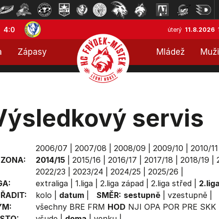
4:0
úterý
11.8.2026
a
Zápasy
Mládež
Muži
Výsledkový servis
2006/07
|
2007/08
|
2008/09
|
2009/10
|
2010/11
EZONA:
2014/15
|
2015/16
|
2016/17
|
2017/18
|
2018/19
|
2022/23
|
2023/24
|
2024/25
|
2025/26
|
GA:
extraliga
|
1.liga
|
2.liga západ
|
2.liga střed
|
2.lig
ŘADIT:
kolo
|
datum
|
SMĚR:
sestupně
|
vzestupně
|
ÝM:
všechny
BRE
FRM
HOD
NJI
OPA
POR
PRE
SKK
STO:
všude
|
doma
|
venku
|