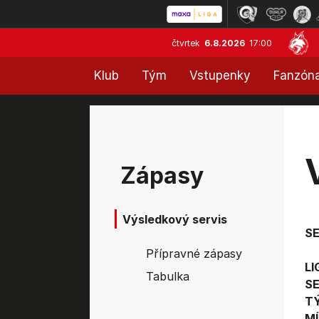
čtvrtek
6.8.2026
17:00
Klub
Tým
Vstupenky
Fanzón
Zápasy
Výsledkový servis
S
Přípravné zápasy
LI
Tabulka
SE
T
MÍ