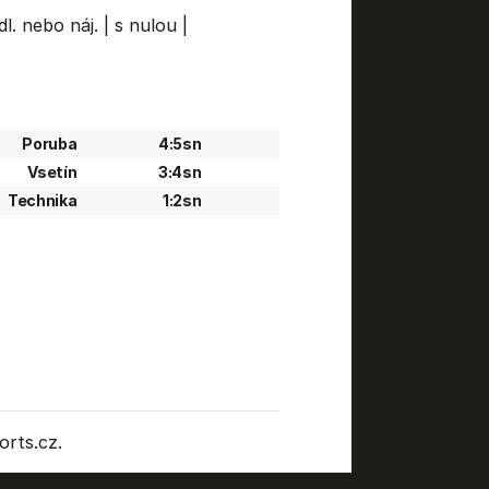
dl. nebo náj.
|
s nulou
|
Poruba
4:5sn
Vsetín
3:4sn
Technika
1:2sn
rts.cz.