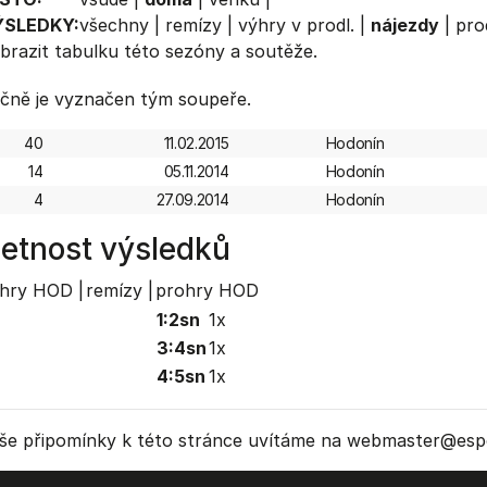
ÝSLEDKY:
všechny
|
remízy
|
výhry v prodl.
|
nájezdy
|
pro
brazit
tabulku
této sezóny a soutěže.
čně je vyznačen tým soupeře.
40
11.02.2015
Hodonín
14
05.11.2014
Hodonín
4
27.09.2014
Hodonín
etnost výsledků
hry HOD |
remízy |
prohry HOD
1:2sn
1x
3:4sn
1x
4:5sn
1x
še připomínky k této stránce uvítáme na webmaster
@espo