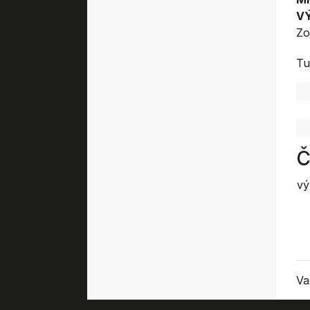
V
Zo
Tu
Č
vý
Va