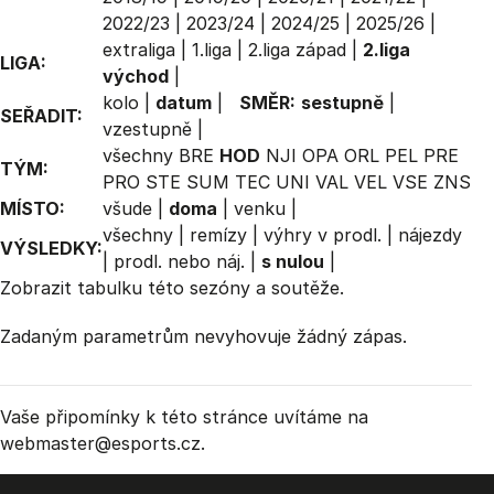
2022/23
|
2023/24
|
2024/25
|
2025/26
|
extraliga
|
1.liga
|
2.liga západ
|
2.liga
LIGA:
východ
|
kolo
|
datum
|
SMĚR:
sestupně
|
SEŘADIT:
vzestupně
|
všechny
BRE
HOD
NJI
OPA
ORL
PEL
PRE
TÝM:
PRO
STE
SUM
TEC
UNI
VAL
VEL
VSE
ZNS
MÍSTO:
všude
|
doma
|
venku
|
všechny
|
remízy
|
výhry v prodl.
|
nájezdy
VÝSLEDKY:
|
prodl. nebo náj.
|
s nulou
|
Zobrazit
tabulku
této sezóny a soutěže.
Zadaným parametrům nevyhovuje žádný zápas.
Vaše připomínky k této stránce uvítáme na
webmaster
@esports.cz.