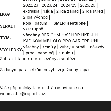
2022/23
|
2023/24
|
2024/25
|
2025/26
|
extraliga
|
1.liga
|
2.liga západ
|
2.liga střed
|
LIGA:
2.liga východ
|
kolo
|
datum
|
SMĚR:
sestupně
|
SEŘADIT:
vzestupně
|
všechny
BER
CHM
HAV
HBR
HKR
JIH
TÝM:
KAD
KOM
MBL
OLO
PRO
SAR
TRE
UNL
všechny
|
remízy
|
výhry v prodl.
|
nájezdy
VÝSLEDKY:
|
prodl. nebo náj.
|
s nulou
|
Zobrazit
tabulku
této sezóny a soutěže.
Zadaným parametrům nevyhovuje žádný zápas.
Vaše připomínky k této stránce uvítáme na
webmaster
@esports.cz.