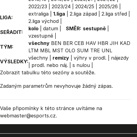
2022/23
|
2023/24
|
2024/25
|
2025/26
|
extraliga
|
1.liga
|
2.liga západ
|
2.liga střed
|
LIGA:
2.liga východ
|
kolo
|
datum
|
SMĚR:
sestupně
|
SEŘADIT:
vzestupně
|
všechny
BEN
BER
CEB
HAV
HBR
JIH
KAD
TÝM:
LTM
MBL
MST
OLO
SUM
TRE
UNL
všechny
|
remízy
|
výhry v prodl.
|
nájezdy
VÝSLEDKY:
|
prodl. nebo náj.
|
s nulou
|
Zobrazit
tabulku
této sezóny a soutěže.
Zadaným parametrům nevyhovuje žádný zápas.
Vaše připomínky k této stránce uvítáme na
webmaster
@esports.cz.