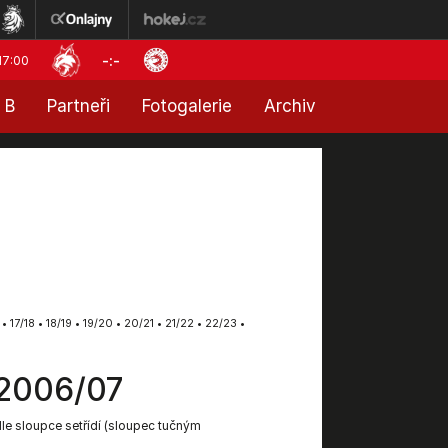
-:-
17:00
 B
Partneři
Fotogalerie
Archiv
•
17/18
•
18/19
•
19/20
•
20/21
•
21/22
•
22/23
•
 2006/07
dle sloupce setřídí (sloupec tučným