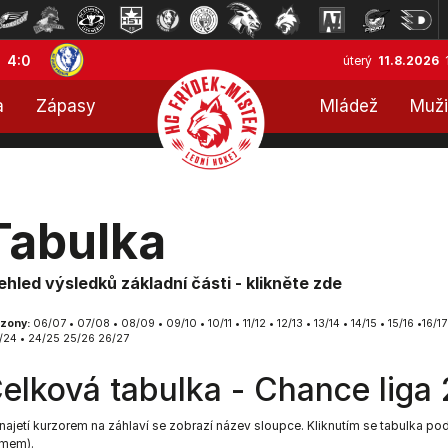
4:0
úterý
11.8.2026
a
Zápasy
Mládež
Muži
Tabulka
ehled výsledků základní části - klikněte zde
zony:
06/07
•
07/08
•
08/09
•
09/10
•
10/11
•
11/12
•
12/13
•
13/14
•
14/15
•
15/16
•
16/17
/24
•
24/25
25/26
26/27
elková tabulka - Chance liga
najetí kurzorem na záhlaví se zobrazí název sloupce. Kliknutím se tabulka po
mem).