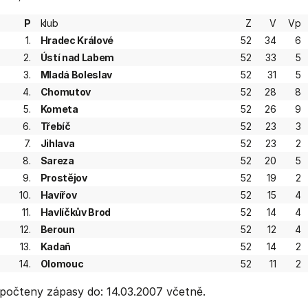
P
klub
Z
V
Vp
1.
Hradec Králové
52
34
6
2.
Ústí nad Labem
52
33
5
3.
Mladá Boleslav
52
31
5
4.
Chomutov
52
28
8
5.
Kometa
52
26
9
6.
Třebíč
52
23
3
7.
Jihlava
52
23
2
8.
Sareza
52
20
5
9.
Prostějov
52
19
2
10.
Havířov
52
15
4
11.
Havlíčkův Brod
52
14
4
12.
Beroun
52
12
4
13.
Kadaň
52
14
2
14.
Olomouc
52
11
2
počteny zápasy do: 14.03.2007 včetně.