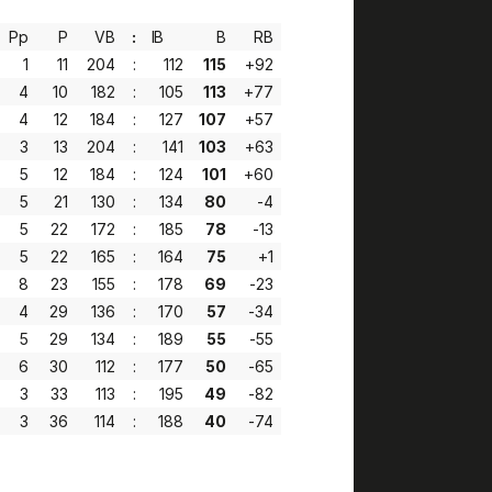
Pp
P
VB
:
IB
B
RB
1
11
204
:
112
115
+92
4
10
182
:
105
113
+77
4
12
184
:
127
107
+57
3
13
204
:
141
103
+63
5
12
184
:
124
101
+60
5
21
130
:
134
80
-4
5
22
172
:
185
78
-13
5
22
165
:
164
75
+1
8
23
155
:
178
69
-23
4
29
136
:
170
57
-34
5
29
134
:
189
55
-55
6
30
112
:
177
50
-65
3
33
113
:
195
49
-82
3
36
114
:
188
40
-74