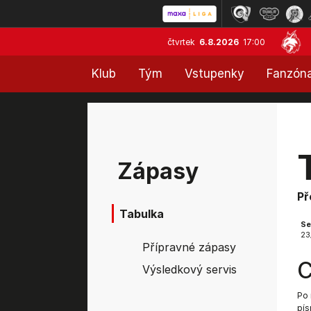
čtvrtek
6.8.2026
17:00
Klub
Tým
Vstupenky
Fanzón
Zápasy
Př
Tabulka
Se
23
Přípravné zápasy
C
Výsledkový servis
Po 
pís