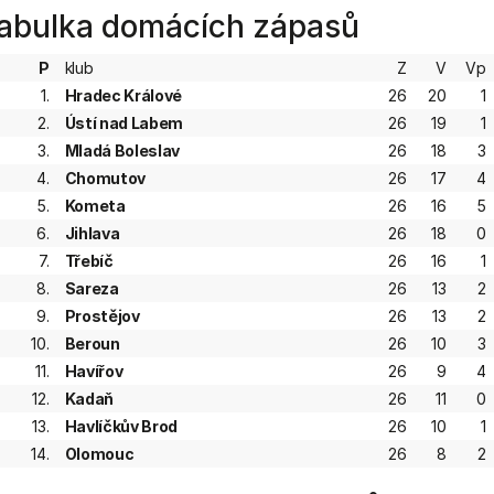
abulka domácích zápasů
P
klub
Z
V
Vp
1.
Hradec Králové
26
20
1
2.
Ústí nad Labem
26
19
1
3.
Mladá Boleslav
26
18
3
4.
Chomutov
26
17
4
5.
Kometa
26
16
5
6.
Jihlava
26
18
0
7.
Třebíč
26
16
1
8.
Sareza
26
13
2
9.
Prostějov
26
13
2
10.
Beroun
26
10
3
11.
Havířov
26
9
4
12.
Kadaň
26
11
0
13.
Havlíčkův Brod
26
10
1
14.
Olomouc
26
8
2