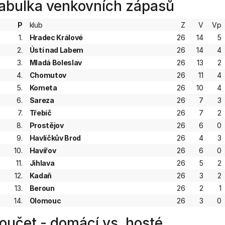
abulka venkovních zápasů
P
klub
Z
V
Vp
1.
Hradec Králové
26
14
5
2.
Ústí nad Labem
26
14
4
3.
Mladá Boleslav
26
13
2
4.
Chomutov
26
11
4
5.
Kometa
26
10
4
6.
Sareza
26
7
3
7.
Třebíč
26
7
2
8.
Prostějov
26
6
0
9.
Havlíčkův Brod
26
4
3
10.
Havířov
26
6
0
11.
Jihlava
26
5
2
12.
Kadaň
26
3
2
13.
Beroun
26
2
1
14.
Olomouc
26
3
0
oučet - domácí vs. hosté