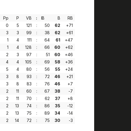
Pp
P
VB
:
IB
B
RB
0
5
121
:
50
62
+71
3
3
99
:
38
62
+61
1
4
111
:
64
61
+47
1
4
128
:
66
60
+62
2
3
97
:
51
60
+46
4
4
105
:
69
58
+36
5
4
80
:
56
55
+24
3
8
93
:
72
46
+21
3
8
83
:
76
46
+7
2
11
60
:
67
38
-7
2
11
70
:
62
37
+8
2
13
74
:
86
35
-12
2
13
75
:
89
34
-14
2
14
72
:
75
30
-3