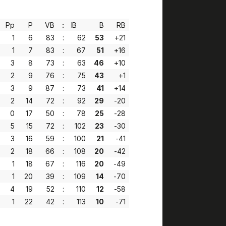
Pp
P
VB
:
IB
B
RB
1
6
83
:
62
53
+21
1
7
83
:
67
51
+16
3
8
73
:
63
46
+10
2
9
76
:
75
43
+1
3
9
87
:
73
41
+14
2
14
72
:
92
29
-20
0
17
50
:
78
25
-28
5
15
72
:
102
23
-30
3
16
59
:
100
21
-41
2
18
66
:
108
20
-42
1
18
67
:
116
20
-49
1
20
39
:
109
14
-70
4
19
52
:
110
12
-58
1
22
42
:
113
10
-71