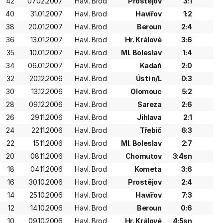
42
07.02.2007
Havl. Brod
Prostějov
3:1
40
31.01.2007
Havl. Brod
Havířov
1:2
38
20.01.2007
Havl. Brod
Beroun
2:4
36
13.01.2007
Havl. Brod
Hr. Králové
3:6
35
10.01.2007
Havl. Brod
Ml. Boleslav
1:4
34
06.01.2007
Havl. Brod
Kadaň
2:0
32
20.12.2006
Havl. Brod
Ústí n/L
0:3
30
13.12.2006
Havl. Brod
Olomouc
5:2
28
09.12.2006
Havl. Brod
Sareza
2:6
26
29.11.2006
Havl. Brod
Jihlava
2:1
24
22.11.2006
Havl. Brod
Třebíč
6:3
22
15.11.2006
Havl. Brod
Ml. Boleslav
2:7
20
08.11.2006
Havl. Brod
Chomutov
3:4sn
18
04.11.2006
Havl. Brod
Kometa
3:6
16
30.10.2006
Havl. Brod
Prostějov
2:4
14
25.10.2006
Havl. Brod
Havířov
7:3
12
14.10.2006
Havl. Brod
Beroun
0:6
10
09.10.2006
Havl. Brod
Hr. Králové
4:5sn