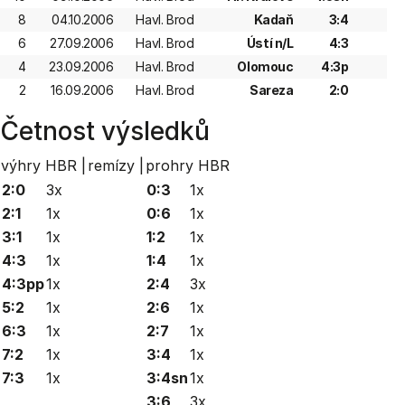
8
04.10.2006
Havl. Brod
Kadaň
3:4
6
27.09.2006
Havl. Brod
Ústí n/L
4:3
4
23.09.2006
Havl. Brod
Olomouc
4:3p
2
16.09.2006
Havl. Brod
Sareza
2:0
Četnost výsledků
výhry HBR |
remízy |
prohry HBR
2:0
3x
0:3
1x
2:1
1x
0:6
1x
3:1
1x
1:2
1x
4:3
1x
1:4
1x
4:3pp
1x
2:4
3x
5:2
1x
2:6
1x
6:3
1x
2:7
1x
7:2
1x
3:4
1x
7:3
1x
3:4sn
1x
3:6
3x