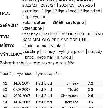
2022/23
|
2023/24
|
2024/25
|
2025/26
|
extraliga
|
1.liga
|
2.liga západ
|
2.liga střed
|
LIGA:
2.liga východ
|
kolo
|
datum
|
SMĚR:
sestupně
|
SEŘADIT:
vzestupně
|
všechny
BER
CHM
HAV
HBR
HKR
JIH
KAD
TÝM:
KOM
MBL
OLO
PRO
SAR
TRE
UNL
MÍSTO:
všude
|
doma
|
venku
|
všechny
|
remízy
|
výhry v prodl.
|
nájezdy
VÝSLEDKY:
|
prodl. nebo náj.
|
s nulou
|
Zobrazit
tabulku
této sezóny a soutěže.
Tučně je vyznačen tým soupeře.
52
14.03.2007
Havl. Brod
Jihlava
7:2
50
07.03.2007
Havl. Brod
Třebíč
2:0
46
21.02.2007
Havl. Brod
Chomutov
2:4
44
14.02.2007
Havl. Brod
Kometa
3:6