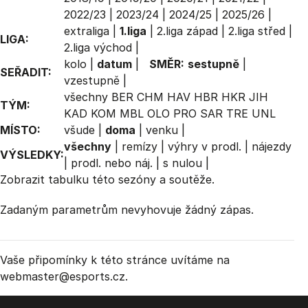
2022/23
|
2023/24
|
2024/25
|
2025/26
|
extraliga
|
1.liga
|
2.liga západ
|
2.liga střed
|
LIGA:
2.liga východ
|
kolo
|
datum
|
SMĚR:
sestupně
|
SEŘADIT:
vzestupně
|
všechny
BER
CHM
HAV
HBR
HKR
JIH
TÝM:
KAD
KOM
MBL
OLO
PRO
SAR
TRE
UNL
MÍSTO:
všude
|
doma
|
venku
|
všechny
|
remízy
|
výhry v prodl.
|
nájezdy
VÝSLEDKY:
|
prodl. nebo náj.
|
s nulou
|
Zobrazit
tabulku
této sezóny a soutěže.
Zadaným parametrům nevyhovuje žádný zápas.
Vaše připomínky k této stránce uvítáme na
webmaster
@esports.cz.