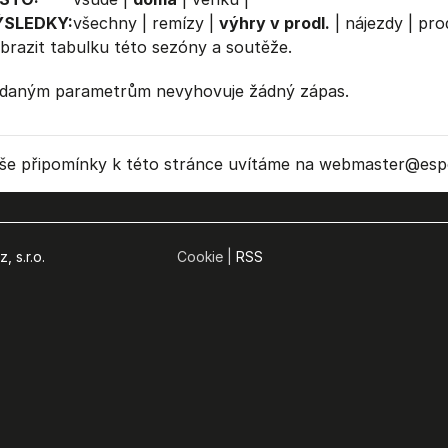
ÝSLEDKY:
všechny
|
remízy
|
výhry v prodl.
|
nájezdy
|
prod
brazit
tabulku
této sezóny a soutěže.
daným parametrům nevyhovuje žádný zápas.
še připomínky k této stránce uvítáme na webmaster
@espo
, s.r.o.
Cookie |
RSS