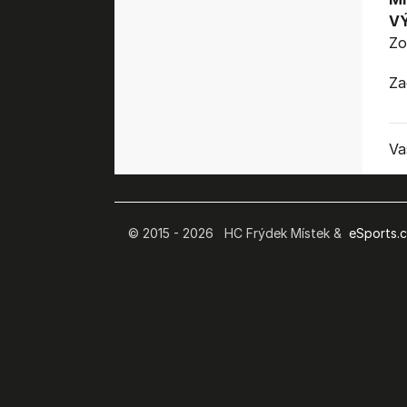
V
Zo
Za
Va
© 2015 - 2026 HC Frýdek Místek &
eSports.cz