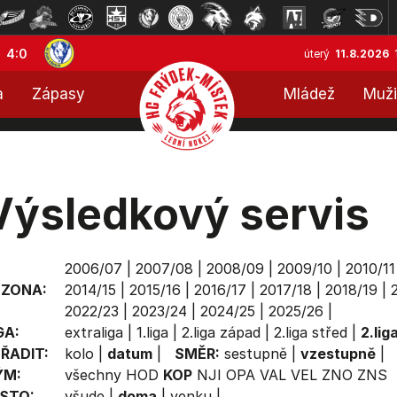
4:0
úterý
11.8.2026
a
Zápasy
Mládež
Muži
Výsledkový servis
2006/07
|
2007/08
|
2008/09
|
2009/10
|
2010/11
EZONA:
2014/15
|
2015/16
|
2016/17
|
2017/18
|
2018/19
|
2022/23
|
2023/24
|
2024/25
|
2025/26
|
GA:
extraliga
|
1.liga
|
2.liga západ
|
2.liga střed
|
2.lig
ŘADIT:
kolo
|
datum
|
SMĚR:
sestupně
|
vzestupně
|
ÝM:
všechny
HOD
KOP
NJI
OPA
VAL
VEL
ZNO
ZNS
STO:
všude
|
doma
|
venku
|