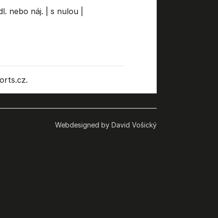
l. nebo náj.
|
s nulou
|
rts.cz.
Webdesigned by David Vošický