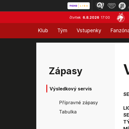
čtvrtek
6.8.2026
17:00
Klub
Tým
Vstupenky
Fanzón
Zápasy
Výsledkový servis
S
Přípravné zápasy
LI
Tabulka
SE
T
MÍ