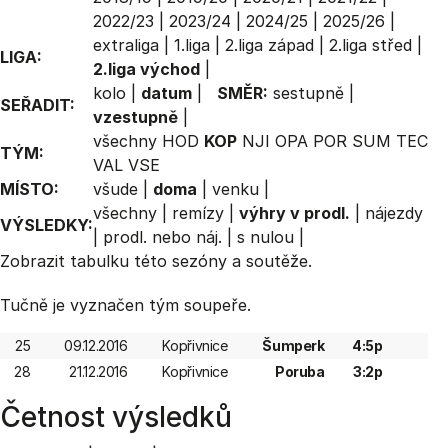
2022/23
|
2023/24
|
2024/25
|
2025/26
|
extraliga
|
1.liga
|
2.liga západ
|
2.liga střed
|
LIGA:
2.liga východ
|
kolo
|
datum
|
SMĚR:
sestupně
|
SEŘADIT:
vzestupně
|
všechny
HOD
KOP
NJI
OPA
POR
SUM
TEC
TÝM:
VAL
VSE
MÍSTO:
všude
|
doma
|
venku
|
všechny
|
remízy
|
výhry v prodl.
|
nájezdy
VÝSLEDKY:
|
prodl. nebo náj.
|
s nulou
|
Zobrazit
tabulku
této sezóny a soutěže.
Tučně je vyznačen tým soupeře.
25
09.12.2016
Kopřivnice
Šumperk
4:5p
28
21.12.2016
Kopřivnice
Poruba
3:2p
Četnost výsledků