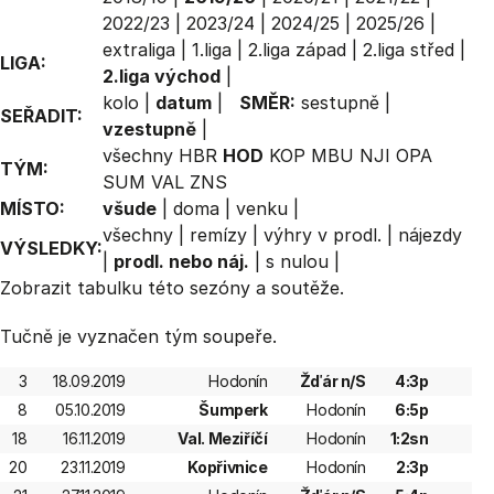
2022/23
|
2023/24
|
2024/25
|
2025/26
|
extraliga
|
1.liga
|
2.liga západ
|
2.liga střed
|
LIGA:
2.liga východ
|
kolo
|
datum
|
SMĚR:
sestupně
|
SEŘADIT:
vzestupně
|
všechny
HBR
HOD
KOP
MBU
NJI
OPA
TÝM:
SUM
VAL
ZNS
MÍSTO:
všude
|
doma
|
venku
|
všechny
|
remízy
|
výhry v prodl.
|
nájezdy
VÝSLEDKY:
|
prodl. nebo náj.
|
s nulou
|
Zobrazit
tabulku
této sezóny a soutěže.
Tučně je vyznačen tým soupeře.
3
18.09.2019
Hodonín
Žďár n/S
4:3p
8
05.10.2019
Šumperk
Hodonín
6:5p
18
16.11.2019
Val. Meziříčí
Hodonín
1:2sn
20
23.11.2019
Kopřivnice
Hodonín
2:3p