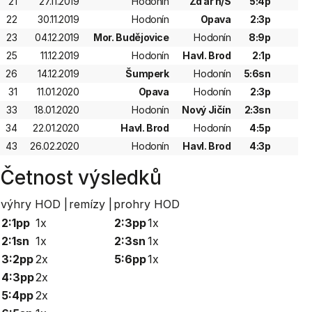
21
27.11.2019
Hodonín
Žďár n/S
5:4p
22
30.11.2019
Hodonín
Opava
2:3p
23
04.12.2019
Mor. Budějovice
Hodonín
8:9p
25
11.12.2019
Hodonín
Havl. Brod
2:1p
26
14.12.2019
Šumperk
Hodonín
5:6sn
31
11.01.2020
Opava
Hodonín
2:3p
33
18.01.2020
Hodonín
Nový Jičín
2:3sn
34
22.01.2020
Havl. Brod
Hodonín
4:5p
43
26.02.2020
Hodonín
Havl. Brod
4:3p
Četnost výsledků
výhry HOD |
remízy |
prohry HOD
2:1pp
1x
2:3pp
1x
2:1sn
1x
2:3sn
1x
3:2pp
2x
5:6pp
1x
4:3pp
2x
5:4pp
2x