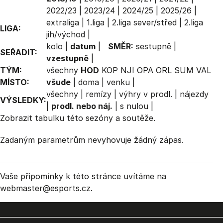
2022/23
|
2023/24
|
2024/25
|
2025/26
|
extraliga
|
1.liga
|
2.liga sever/střed
|
2.liga
LIGA:
jih/východ
|
kolo
|
datum
|
SMĚR:
sestupně
|
SEŘADIT:
vzestupně
|
TÝM:
všechny
HOD
KOP
NJI
OPA
ORL
SUM
VAL
MÍSTO:
všude
|
doma
|
venku
|
všechny
|
remízy
|
výhry v prodl.
|
nájezdy
VÝSLEDKY:
|
prodl. nebo náj.
|
s nulou
|
Zobrazit
tabulku
této sezóny a soutěže.
Zadaným parametrům nevyhovuje žádný zápas.
Vaše připomínky k této stránce uvítáme na
webmaster
@esports.cz.