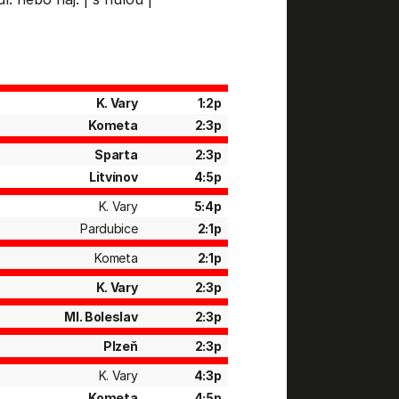
K. Vary
1:2p
Kometa
2:3p
Sparta
2:3p
Litvínov
4:5p
K. Vary
5:4p
Pardubice
2:1p
Kometa
2:1p
K. Vary
2:3p
Ml. Boleslav
2:3p
Plzeň
2:3p
K. Vary
4:3p
Kometa
4:5p