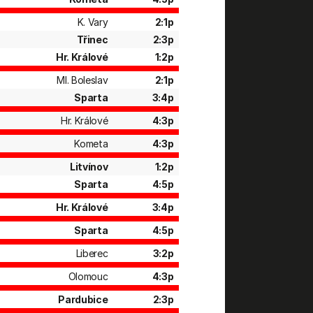
K. Vary
2:1p
Třinec
2:3p
Hr. Králové
1:2p
Ml. Boleslav
2:1p
Sparta
3:4p
Hr. Králové
4:3p
Kometa
4:3p
Litvínov
1:2p
Sparta
4:5p
Hr. Králové
3:4p
Sparta
4:5p
Liberec
3:2p
Olomouc
4:3p
Pardubice
2:3p