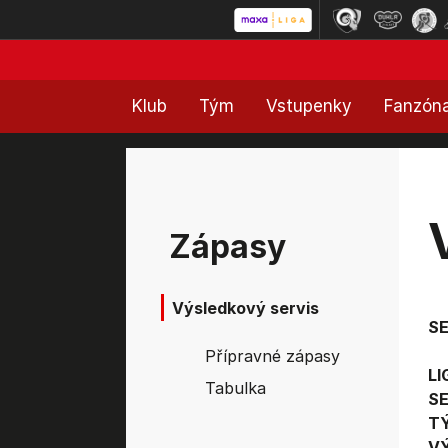
Klub
Tým
Vstupenky
Fanzón
Zápasy
Výsledkový servis
S
Přípravné zápasy
LI
Tabulka
SE
T
V