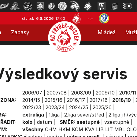
-:-
čtvrtek
6.8.2026
17:00
a
Zápasy
Mládež
Muži
Výsledkový servis
2006/07
|
2007/08
|
2008/09
|
2009/10
|
2010/11
EZONA:
2014/15
|
2015/16
|
2016/17
|
2017/18
|
2018/19
|
2022/23
|
2023/24
|
2024/25
|
2025/26
|
GA:
extraliga
|
1.liga
|
2.liga sever/střed
|
2.liga jih/vý
ŘADIT:
kolo
|
datum
|
SMĚR:
sestupně
|
vzestupně
|
ÝM:
všechny
CHM
HKM
KOM
KVA
LIB
LIT
MBL
OLO
ÝSLEDKY:
všechny
|
remízy
|
výhry v prodl.
|
nájezdy
|
prod