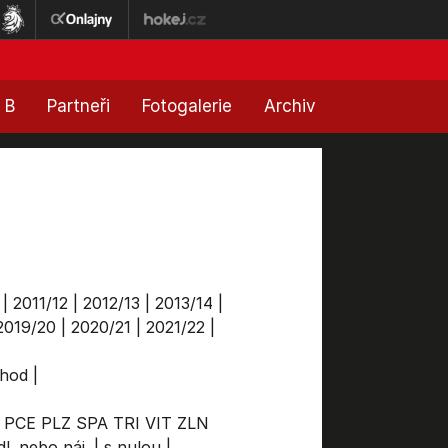
 B
Partneři
Fotogalerie
Archiv
|
2011/12
|
2012/13
|
2013/14
|
2019/20
|
2020/21
|
2021/22
|
chod
|
PCE
PLZ
SPA
TRI
VIT
ZLN
l. nebo náj.
|
s nulou
|