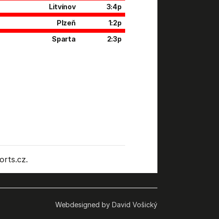
Litvínov
3:4p
Plzeň
1:2p
Sparta
2:3p
rts.cz.
Webdesigned by David Vošický