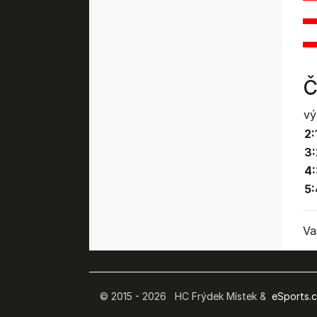
Č
vý
2:
3:
4
5:
Va
© 2015 - 2026 HC Frýdek Místek &
eSports.cz