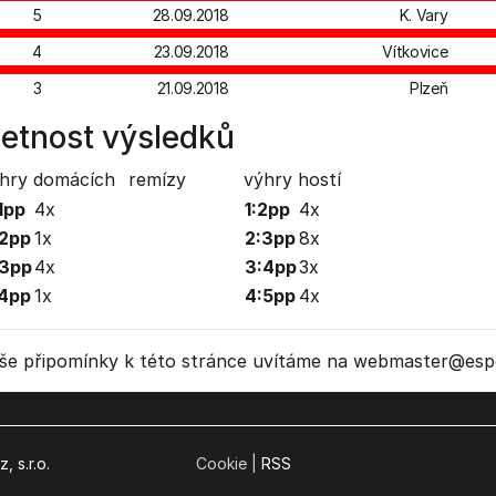
5
28.09.2018
K. Vary
4
23.09.2018
Vítkovice
3
21.09.2018
Plzeň
etnost výsledků
hry domácích
remízy
výhry hostí
1pp
4x
1:2pp
4x
2pp
1x
2:3pp
8x
:3pp
4x
3:4pp
3x
4pp
1x
4:5pp
4x
še připomínky k této stránce uvítáme na webmaster
@espo
, s.r.o.
Cookie |
RSS