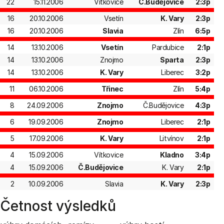
22
15.11.2006
Vítkovice
Č.Budějovice
2:3p
16
20.10.2006
Vsetín
K. Vary
2:3p
16
20.10.2006
Slavia
Zlín
6:5p
14
13.10.2006
Vsetín
Pardubice
2:1p
14
13.10.2006
Znojmo
Sparta
2:3p
14
13.10.2006
K. Vary
Liberec
3:2p
11
06.10.2006
Třinec
Zlín
5:4p
8
24.09.2006
Znojmo
Č.Budějovice
4:3p
6
19.09.2006
Znojmo
Liberec
2:1p
5
17.09.2006
K. Vary
Litvínov
2:1p
4
15.09.2006
Vítkovice
Kladno
3:4p
4
15.09.2006
Č.Budějovice
K. Vary
2:1p
2
10.09.2006
Slavia
K. Vary
2:3p
Četnost výsledků