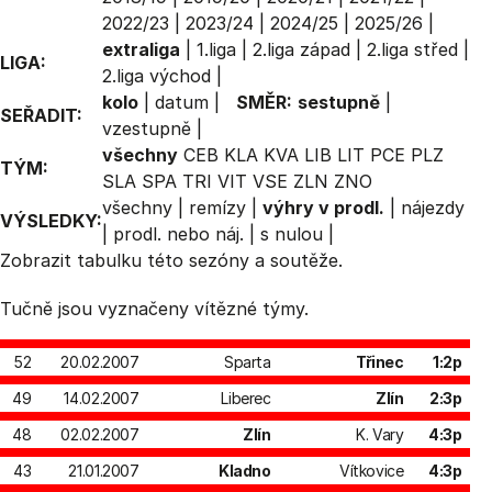
2022/23
|
2023/24
|
2024/25
|
2025/26
|
extraliga
|
1.liga
|
2.liga západ
|
2.liga střed
|
LIGA:
2.liga východ
|
kolo
|
datum
|
SMĚR:
sestupně
|
SEŘADIT:
vzestupně
|
všechny
CEB
KLA
KVA
LIB
LIT
PCE
PLZ
TÝM:
SLA
SPA
TRI
VIT
VSE
ZLN
ZNO
všechny
|
remízy
|
výhry v prodl.
|
nájezdy
VÝSLEDKY:
|
prodl. nebo náj.
|
s nulou
|
Zobrazit
tabulku
této sezóny a soutěže.
Tučně jsou vyznačeny vítězné týmy.
52
20.02.2007
Sparta
Třinec
1:2p
49
14.02.2007
Liberec
Zlín
2:3p
48
02.02.2007
Zlín
K. Vary
4:3p
43
21.01.2007
Kladno
Vítkovice
4:3p