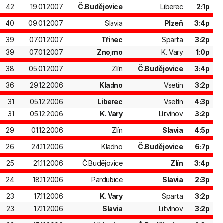
42
19.01.2007
Č.Budějovice
Liberec
2:1p
40
09.01.2007
Slavia
Plzeň
3:4p
39
07.01.2007
Třinec
Sparta
3:2p
39
07.01.2007
Znojmo
K. Vary
1:0p
38
05.01.2007
Zlín
Č.Budějovice
3:4p
36
29.12.2006
Kladno
Vsetín
3:2p
31
05.12.2006
Liberec
Vsetín
4:3p
31
05.12.2006
K. Vary
Litvínov
3:2p
29
01.12.2006
Zlín
Slavia
4:5p
26
24.11.2006
Kladno
Č.Budějovice
6:7p
25
21.11.2006
Č.Budějovice
Zlín
3:4p
24
18.11.2006
Pardubice
Slavia
2:3p
23
17.11.2006
K. Vary
Sparta
3:2p
23
17.11.2006
Slavia
Litvínov
3:2p