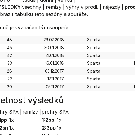
ÝSLEDKY:
všechny
|
remízy
|
výhry v prodl.
|
nájezdy
|
prod
brazit
tabulku
této sezóny a soutěže.
čně je vyznačen tým soupeře.
48
26.02.2018
Sparta
45
30.01.2018
Sparta
42
21.01.2018
Sparta
33
16.01.2018
Sparta
28
03.12.2017
Sparta
22
17.11.2017
Sparta
20
05.11.2017
Sparta
etnost výsledků
hry SPA |
remízy |
prohry SPA
1pp
1x
1:2pp
1x
2sn
1x
2:3pp
1x