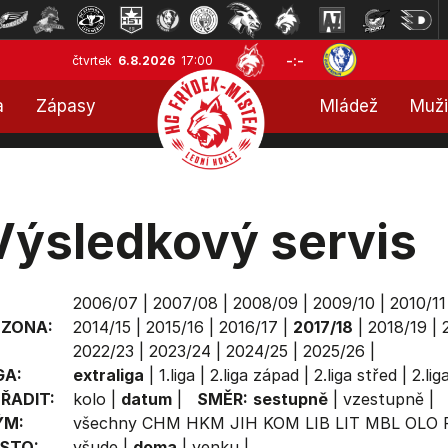
-:-
čtvrtek
6.8.2026
17:00
a
Zápasy
Mládež
Muži
Výsledkový servis
2006/07
|
2007/08
|
2008/09
|
2009/10
|
2010/11
EZONA:
2014/15
|
2015/16
|
2016/17
|
2017/18
|
2018/19
|
2022/23
|
2023/24
|
2024/25
|
2025/26
|
GA:
extraliga
|
1.liga
|
2.liga západ
|
2.liga střed
|
2.li
ŘADIT:
kolo
|
datum
|
SMĚR:
sestupně
|
vzestupně
|
ÝM:
všechny
CHM
HKM
JIH
KOM
LIB
LIT
MBL
OLO
STO:
všude
|
doma
|
venku
|