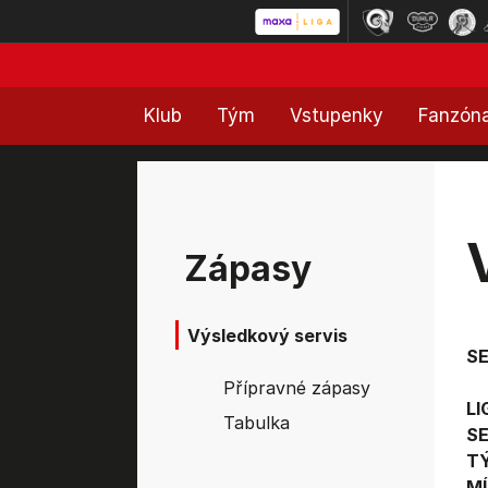
Klub
Tým
Vstupenky
Fanzón
Zápasy
Výsledkový servis
S
Přípravné zápasy
LI
Tabulka
SE
T
MÍ