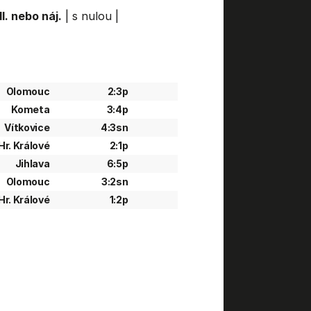
l. nebo náj.
|
s nulou
|
Olomouc
2:3p
Kometa
3:4p
Vítkovice
4:3sn
Hr. Králové
2:1p
Jihlava
6:5p
Olomouc
3:2sn
Hr. Králové
1:2p