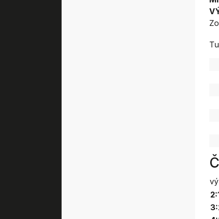
V
Zo
Tu
Č
vý
2:
3: