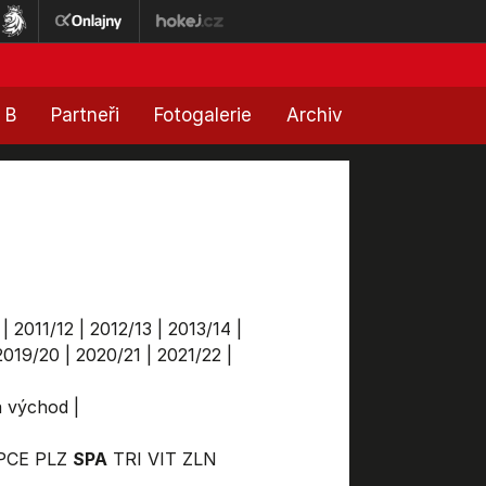
 B
Partneři
Fotogalerie
Archiv
|
2011/12
|
2012/13
|
2013/14
|
2019/20
|
2020/21
|
2021/22
|
ga východ
|
PCE
PLZ
SPA
TRI
VIT
ZLN